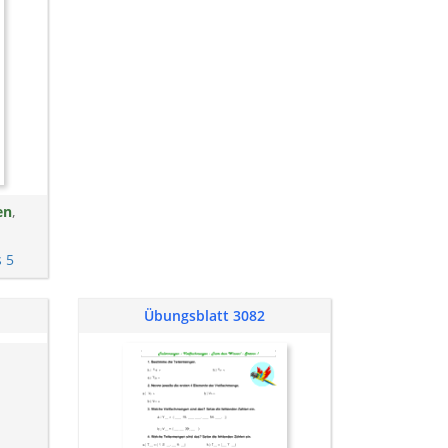
en
,
s 5
Übungsblatt 3082