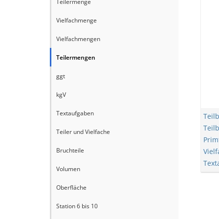
Teilermenge
Vielfachmenge
Vielfachmengen
Teilermengen
ggt
kgV
Textaufgaben
Teilb
Teil
Teiler und Vielfache
Prim
Bruchteile
Viel
Text
Volumen
Oberfläche
Station 6 bis 10