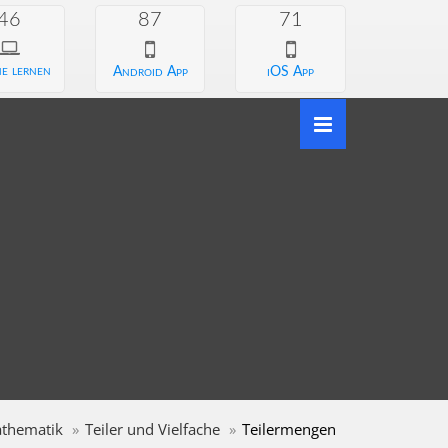
46
87
71
e lernen
Android App
iOS App
thematik
Teiler und Vielfache
Teilermengen