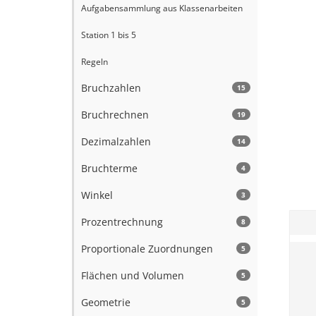
Aufgabensammlung aus Klassenarbeiten
Station 1 bis 5
Regeln
Bruchzahlen
15
Bruchrechnen
19
Dezimalzahlen
14
Bruchterme
4
Winkel
3
Prozentrechnung
8
Proportionale Zuordnungen
5
Flächen und Volumen
5
Geometrie
5