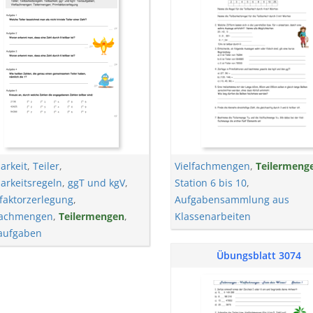
arkeit
,
Teiler
,
Vielfachmengen
,
Teilermeng
barkeitsregeln
,
ggT und kgV
,
Station 6 bis 10
,
faktorzerlegung
,
Aufgabensammlung aus
fachmengen
,
Teilermengen
,
Klassenarbeiten
aufgaben
Übungsblatt 3074