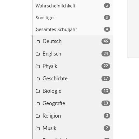
Wahrscheinlichkeit
2
Sonstiges
3
Gesamtes Schuljahr
6
Deutsch
46
Englisch
24
Physik
22
Geschichte
17
Biologie
13
Geografie
13
Religion
3
Musik
2