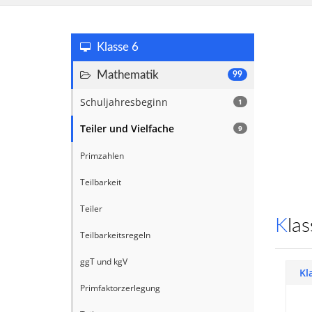
Klasse 6
Mathematik
99
Schuljahresbeginn
1
Teiler und Vielfache
9
Primzahlen
Teilbarkeit
Teiler
Kl
Teilbarkeitsregeln
ggT und kgV
Kl
Primfaktorzerlegung