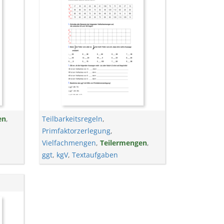
en
,
Teilbarkeitsregeln
,
Primfaktorzerlegung
,
Vielfachmengen
,
Teilermengen
,
ggt
,
kgV
,
Textaufgaben