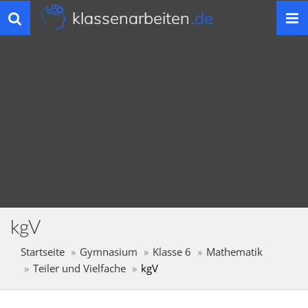
klassenarbeiten
.de
Toggle
navigation
kgV
Startseite
Gymnasium
Klasse 6
Mathematik
Teiler und Vielfache
kgV