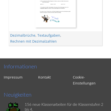
Dezimalbrüche
,
Textaufgaben
,
Rechnen mit Dezimalzahlen
Informationen
Impressum
Kontakt
Cookie-
Einstellungen
Neuigkeiten
156 neue Klassenarbeiten für die Klassenstufen 2
bis 4.