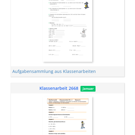
Aufgabensammlung aus Klassenarbeiten
Klassenarbeit 2668
Januar