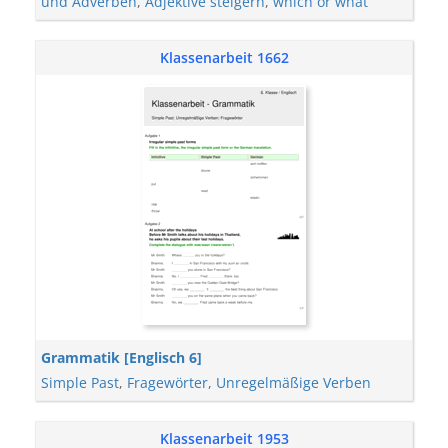
und Adverben
,
Adjektive steigern
,
which or what
Klassenarbeit 1662
Grammatik [Englisch 6]
Simple Past
,
Fragewörter
,
Unregelmäßige Verben
Klassenarbeit 1953