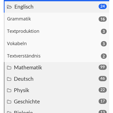
Englisch
24
Grammatik
16
Textproduktion
3
Vokabeln
3
Textverständnis
2
Mathematik
99
Deutsch
46
Physik
22
Geschichte
17
13