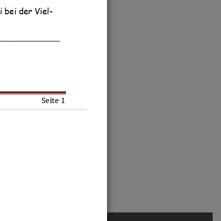
i bei der Viel
-
______________
Seite 
1
Station 
7
r ist durch
n
,