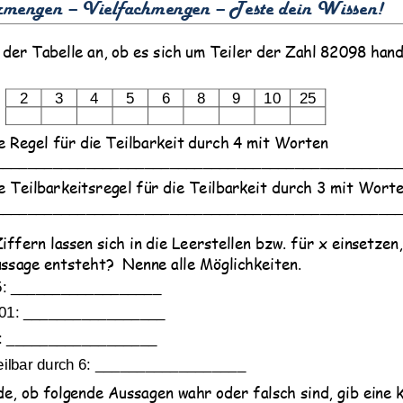
rmengen 
–
Viel
fachmengen 
–
Teste dein Wissen!
n der Tabelle an, ob es sich um Teiler der Zahl 82098 hand
d Vielfache
2
3
4
5
6
8
9
10
25
Klassenarbeit 2621
Klassenarbeit 2777
e Regel für die Teilbarkeit durch 4 mit Worten
________________________________________________
e Teilbarkeitsregel für die Teilbarkeit durch 3 mit Wort
________________________________________________
iffern lassen sich in die Leerstell
en bzw. für x einsetzen,
ssage entsteht?  Nenne alle Möglichkeiten.
5: __________________
01: _________________
: __________________
teilbar durch 6: __________________
rkeit
,
Teiler
,
Primzahlen
,
Teiler
,
Teilermeng
e, ob folgende Aussagen wahr oder falsch sind, gib eine 
rkeitsregeln
,
ggT und kgV
,
ggt
,
Volumen
,
Oberfläche