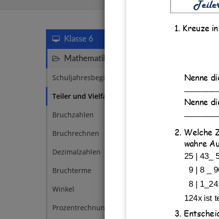
Teile
1. Kreuze i
Teiler un
Klasse 6
Mathematik
110
Schuljahresbeginn
Nenne di
1
_______
Teiler und Vielfache
9
Nenne di
_______
Bruchzahlen
15
2. Welche Z
Bruchrechnen
19
wahre Au
Dezimalzahlen
14
25 | 43
_
9 | 8 
_
9
Bruchterme
4
8 | 1
_
24
Winkel
3
124x ist 
Teilba
Prozentrechnung
8
3. 
Entscheid
Teilba