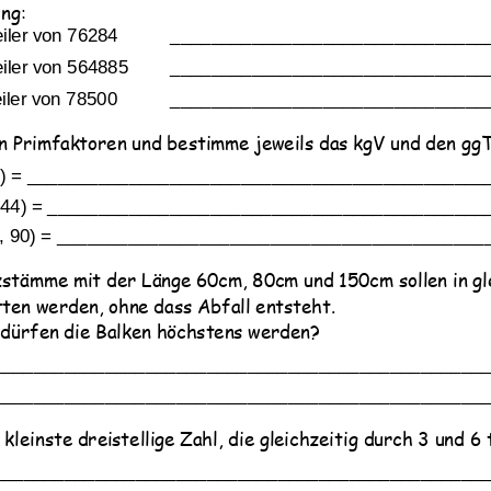
ng:
aktorzerlegung
,
eiler von 76284 
_______________________________
achmengen
,
Teilermengen
,
ufgaben
Teiler von 564885 
_______________________________
eiler von 785
00
_______________________________
in Primfaktoren und bestimme jeweils das kgV und den ggT
) = _____________________________________________
44) = ___________________________________________
,
90) = __________________________________________
zstämme mit der Länge 60cm, 80cm und 150cm sollen in gle
tten werden, ohne dass Abfall entsteht. 
 dürfen die Balken 
höchstens werden?
________________________________________________
________________________________________________
 kleinste dreistellige Zahl, die gleichzeitig durch 3 und 6 t
_
_______________________________________________
Übungsblatt 3073
Übungsblatt 1899