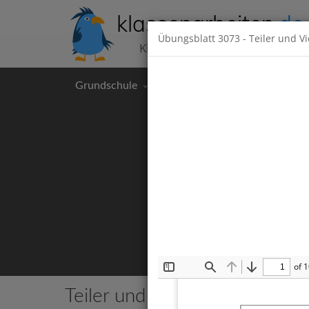
klassenarbeiten
.de
Übungsblatt
3073
- Teiler und V
Klassenarbeiten kostenlos
Grundschule
Hauptschule
Realschul
of 
Toggle
Find
Previous
Next
Sidebar
Teiler und Vielfache
9 Klassenar