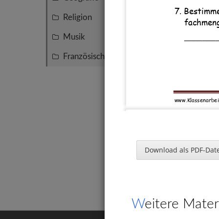
7. Bestimm
Religion
6
fachmeng
_______
Musik
3
Französisch
2
www.Klassenarbei
Teile
Vielf
Download als PDF-Date
Statio
1. Bestimme
Aufga
a) 3 = _
Klass
b) 4 = _
c) 5 = _
Weitere Mater
d)
9 = 
__