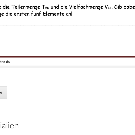
e die Teilermenge T
und die Vielfachmenge V
. Gib dabe
56
14
e die ersten fünf Elemente an!
________________________________________________
ten
.de
rmengen 
–
Viel
fachmengen 
–
Teste dein Wissen!
achmengen
,
Teilermengen
,
Teilbarkeitsregeln
,
i
n 6 bis 10
,
Primfaktorzerlegung
,
 alle Einerziffern der Zahl 3547_ so, dass die Zahl teilba
bensammlung aus
Vielfachmengen
,
Teilermenge
_________________________
enarbeiten
ggt
,
kgV
,
Textaufgaben
_________________________
_________________________
ialien
________________________