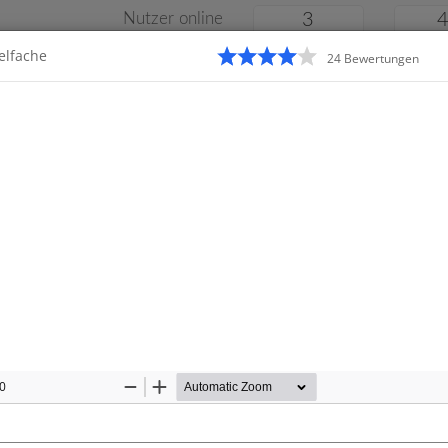
Nutzer online
3
ielfache
24
Bewertung
en
Klassenarbeiten
Online
e
Gymnasium
Gesamtschule
Material
10
Zoom
Zoom
Out
In
Startseite
Gymnasium
beiten