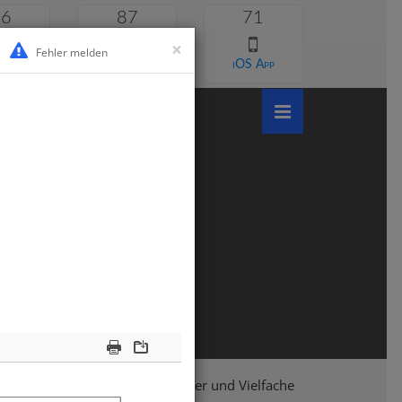
46
87
71
×
Fehler melden
 lernen
Android App
iOS App
Print
Download
Klasse 6
Mathematik
Teiler und Vielfache