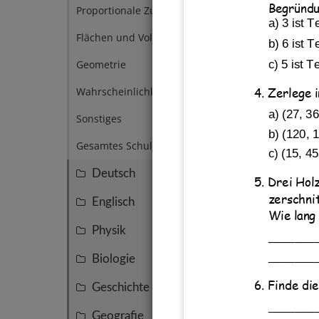
Begründu
Primf
Proportionale Zuordnungen
5
a) 3 ist T
Vielf
Flächen und Volumen
5
Texta
b) 6 ist 
Geometrie
c) 5 ist T
5
Wahrscheinlichkeit
2
4. Zerlege 
a) (
27,
36
Sonstiges
3
b) (
120
, 
1
Gesamtes Schuljahr
6
c) (
15,
45
Deutsch
51
5. 
Drei Hol
zerschni
Englisch
27
Wie 
l
ang
Physik
25
_______
_______
Biologie
21
6. Finde die
Geschichte
19
_______
Geografie
18