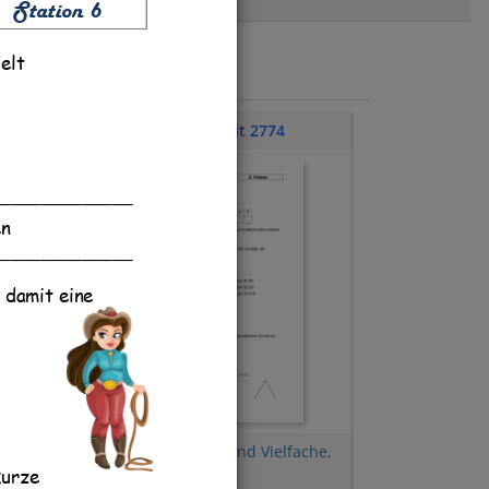
Station 
6
elt
Klassenarbeit 2774
______________
en
______________
 damit eine
e
,
ggT und kgV
,
Teiler und Vielfache
,
kurze 
Bruchteile