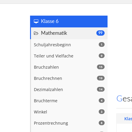
Klasse 6
Mathematik
99
Schuljahresbeginn
1
Teiler und Vielfache
9
Bruchzahlen
15
Bruchrechnen
19
Dezimalzahlen
14
Ge
Bruchterme
4
Winkel
3
Kla
Prozentrechnung
8