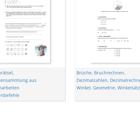
rätsel
,
Brüche
,
Bruchrechnen
,
bensammlung aus
Dezimalzahlen
,
Dezimalrechn
narbeiten
Winkel
,
Geometrie
,
Winkelsät
nbefehle