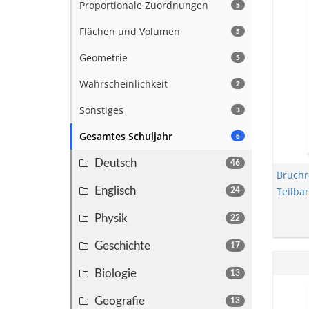
Proportionale Zuordnungen
5
Flächen und Volumen
5
Geometrie
5
Wahrscheinlichkeit
2
Sonstiges
3
Gesamtes Schuljahr
6
Deutsch
46
Bruch
Englisch
Teilbar
24
Physik
22
Geschichte
17
Biologie
13
Geografie
13