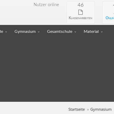
Nutzer online
46
Klassenarbeiten
Onlin
le
Gymnasium
Gesamtschule
Material
Startseite
Gymnasium