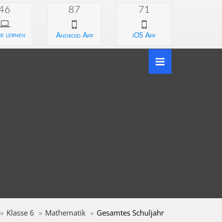
46
87
71
e lernen
Android App
iOS App
Klasse 6
Mathematik
Gesamtes Schuljahr