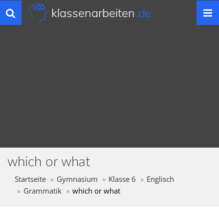
klassenarbeiten
.de
Toggle
navigation
which or what
Startseite
Gymnasium
Klasse 6
Englisch
Grammatik
which or what