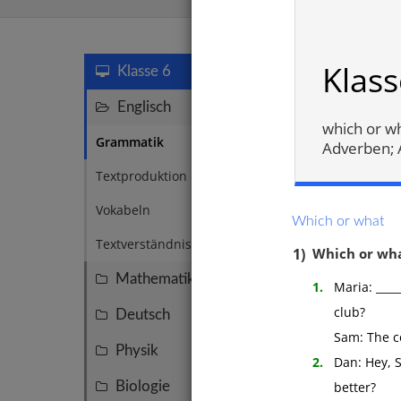
Grammati
Klas
Klasse 6
Englisch
27
which or wh
Grammatik
16
Adverben; A
Textproduktion
3
Vokabeln
3
Which or what
Textverständnis
2
1)
Which or wha
Mathematik
110
1.
Maria: _____
club?
Deutsch
51
Sam: The com
Physik
25
2.
Dan: Hey, Sa
Simpl
better?
Biologie
21
Verbe