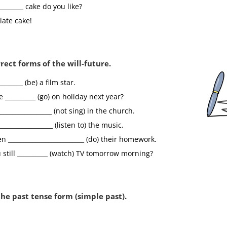
________ cake do you like?
te cake!
rrect forms of the will-future.
________ (be) a film star.
he __________ (go) on holiday next year?
sitionen
,
Unregelmäßige
Vergleichen
,
Conditional Typ 1
_________________ (not sing) in the church.
n
,
Present Perfect
,
Future
,
Adjektive und Adverbe
_________________ (listen to) the music.
vsätze (who, which, that)
,
Adjektive steigern
n
 _________________________ (do) their homework.
ou still __________ (watch) TV tomorrow morning?
Neuigkeiten
the past tense form (simple past).
156 neue Klassenarbeiten für die
Klassenstufen 2 bis 4.