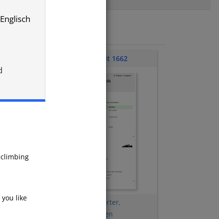
 Englisch
Klassenarbeit 1662
d
 climbing
you like
ill
Simple Past
,
Fragewörter
,
n
,
Unregelmäßige Verben