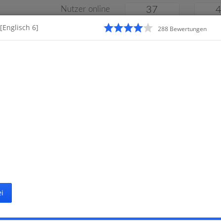
Nutzer online
37
[Englisch 6]
288
Bewertung
en
Klassenarbeiten
Online
e
Gymnasium
Gesamtschule
Material
i
Startseite
G