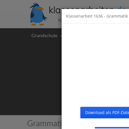
klassenarbeiten
.de
Klassenarbeit
1636
- Grammatik 
Klassenarbeiten kostenlos
Grundschule
Hauptschule
Realschul
Download als PDF-Date
Grammatik
16 Klassenarbeiten