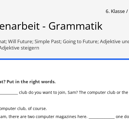
6. Klasse /
k
senarbeit - Grammatik
Klassenarbeit 1622
Klassenarbeit 1636
at; Will Future; Simple Past; Going to Future; Adjektive un
djektive steigern
t? Put in the right words.
__________ club do you want to join, Sam? The computer club or the
puter club, of course.
m, there are two computer magazines here. _______________ one do 
e Past
,
Unregelmäßige
Simple Past
,
Going to Future
,
W
n
,
Nomen
,
Übersetzung
,
Future
,
Adjektive und Adverbe