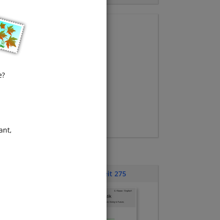
hat
e?
ant,
Klassenarbeit 275