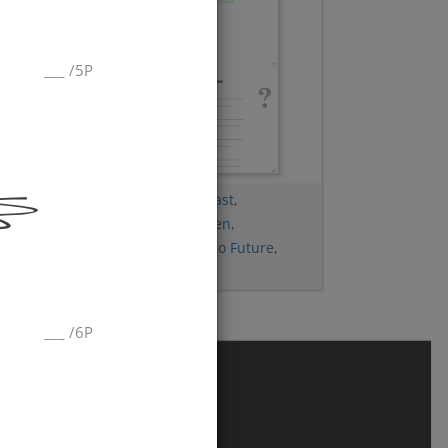
___
/
5P
,
Will
Gegenteile
,
Simple Past
,
n
,
Unregelmäßige Verben
,
Übersetzung
,
Going to Future
,
Present Perfect
___
/
6P