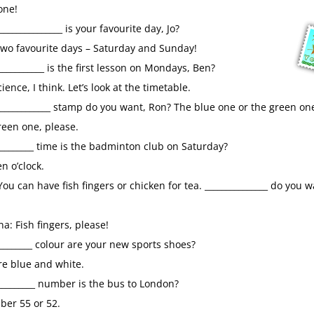
ne!
t Perfect
Adjektive steigern
,
which or w
_____________ is your favourite day, Jo?
wo favourite days – Saturday and Sunday!
_________ is the first lesson on Mondays, Ben?
ce, I think. Let’s look at the timetable.
____________ stamp do you want, Ron? The blue one or the green on
en one, please.
________ time is the badminton club on Saturday?
 o’clock.
 can have fish fingers or chicken for tea. _______________ do you w
 Fish fingers, please!
________ colour are your new sports shoes?
Klassenarbeit 1953
Klassenarbeit 1628
 blue and white.
_________ number is the bus to London?
r 55 or 52.