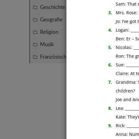
Sam: That o
Presen
Geschichte
19
3.
Mrs. Rose: __
Geografie
18
Jo: I’ve got t
4.
Logan: ______
Religion
6
Ben: Er – Scien
Musik
3
5.
Nicolas: ___
Ron: The gre
Französisch
2
6.
Sue: _______
Claire: At ten
7.
Grandma: You
children?
Joe and Anna:
8.
Lea: _______
Kate: They’re
9.
Rick: ______
Anna: Numbe