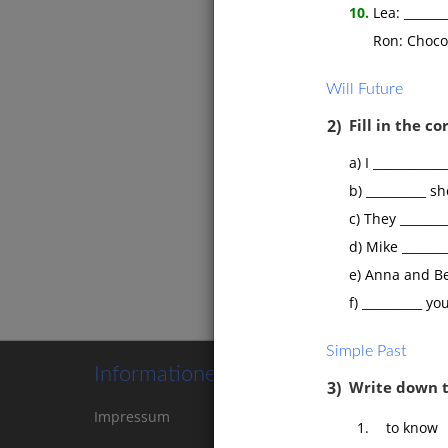
10.
Lea: _______
Ron: Chocola
Will Future
2)
Fill in the co
a) I ____________
b) __________ s
Präpo
c) They ________
Verbe
d) Mike ________
Relati
Frage
e) Anna and Ben
f) __________ y
Simple Past
Informationen
3)
Write down 
Impressum
Kontakt
Cookie-
1.
to know
Einstellungen