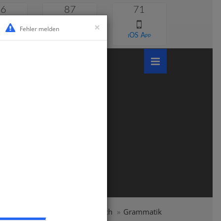
46
87
71
×
Fehler melden
 lernen
Android App
iOS App
ymnasium
Klasse 6
Englisch
Grammatik