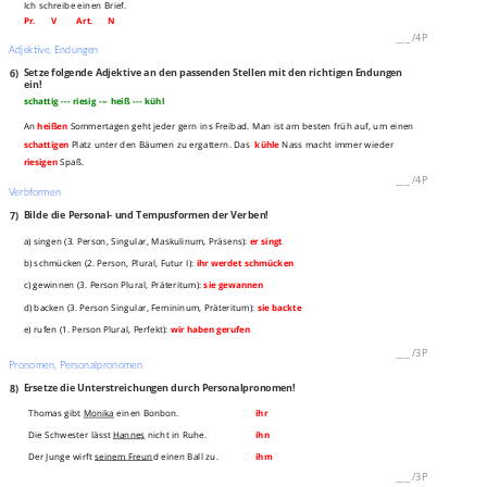
Ich schreibe einen Brief.
Pr. V Art. N
___
/
4P
Adjektive, Endungen
6)
Setze folgende Adjektive an den passenden Stellen mit den richtigen Endungen
ein!
schattig --- riesig --- heiß --- kühl
An
heißen
Sommertagen geht jeder gern ins Freibad. Man ist am besten früh auf, um einen
schattigen
Platz unter den Bäumen zu ergattern. Das
kühle
Nass macht immer wieder
riesigen
Spaß.
___
/
4P
Verbformen
7)
Bilde die Personal- und Tempusformen der Verben!
a) singen (3. Person, Singular, Maskulinum, Präsens):
er singt
b) schmücken (2. Person, Plural, Futur I):
ihr werdet schmücken
c) gewinnen (3. Person Plural, Präteritum):
sie gewannen
d) backen (3. Person Singular, Femininum, Präteritum):
sie backte
e) rufen (1. Person Plural, Perfekt):
wir haben gerufen
___
/
3P
Pronomen, Personalpronomen
8)
Ersetze die Unterstreichungen durch Personalpronomen!
Thomas gibt
Monika
einen Bonbon.
ihr
Die Schwester lässt
Hannes
nicht in Ruhe.
ihn
Der Junge wirft
seinem Freun
d einen Ball zu.
ihm
___
/
3P