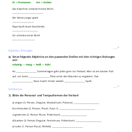
Pr. = Pronomen Art. = Artikel
Das Kätzchen schleckt frische Milch.
______________________________
Der kleine Junge spielt.
_____________________
Papa kauft teure Geschenke.
_________________________
Ich schreibe einen Brief.
______________________
___
/
4P
Adjektive, Endungen
6)
Setze folgende Adjektive an den passenden Stellen mit den richtigen Endungen
ein!
schattig --- riesig --- heiß --- kühl
An ____________________ Sommertagen geht jeder gern ins Freibad. Man ist am besten früh
auf, um einen ____________________ Platz unter den Bäumen zu ergattern. Das
____________________ Nass macht immer wieder ____________________ Spaß.
___
/
4P
Verbformen
7)
Bilde die Personal- und Tempusformen der Verben!
a) singen (3. Person, Singular, Maskulinum, Präsens): _________________________
b) schmücken (2. Person, Plural, Futur I): ___________________________________
c) gewinnen (3. Person Plural, Präteritum): _________________________
d) backen (3. Person Singular, Femininum, Präteritum): _________________________
e) rufen (1. Person Plural, Perfekt): ______________________________