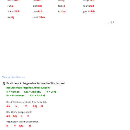
ruh
ig
sicht
bar
farb
ig
krank
haft
freund
lich
poln
isch
ess
bar
gemüt
lich
mut
ig
unsicht
bar
___
/
11P
Wortart bestimmen
5)
Bestimme in folgenden Sätzen die Wortarten!
Benutze dazu folgende Abkürzungen:
N = Nomen Adj. = Adjektiv V = Verb
Pr. = Pronomen Art. = Artikel
Das Kätzchen schleckt frische Milch.
Art. N V Adj. N
Der kleine Junge spielt.
Art. Adj. N V
Papa kauft teure Geschenke.
N V Adj. N