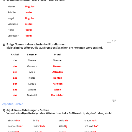
Mauer
Singular
Schüler
beides
Vogel
Singular
Schlüssel
beides
Hefte
Plural
Schlösser
Plural
___
/
6P
3)
Einige Nomen haben schwierige Pluralformen.
Meist sind es Wörter, die aus fremden Sprachen entnommen worden sind.
Artikel
Singular
Plural
das
Thema
Themen
das
Museum
Museen
der
Atlas
Atlanten
das
Konto
Konten
der
Kaktus
Kakteen
das
Album
Alben
das
Material
Materialien
___
/
6P
Adjektive, Suffixe
4)
Adjektive – Ableitungen – Suffixe
Vervollständige die folgenden Wörter durch die Suffixe –lich, -ig, -haft, -bar, -isch!
absicht
lich
bill
ig
wirk
lich
traum
haft
ansprech
bar
stürm
isch
kitzel
ig
schwatz
haft
ordent
lich
end
lich
rost
ig
vergeb
lich