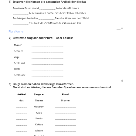
1)
Setze vor die Nomen die passenden Artikel: der die das
An einem Baum stand _______________ Leiter des Gärtners.
_______________ Leiter unseres Surfkurses heißt Robin Schreiber.
Am Morgen bedeckte _______________ Tau die Wiese vor dem Wald.
_______________ Tau hielt das Schiff trotz des Sturms am Kai.
___
/
4P
Pluralformen
2)
Bestimme Singular oder Plural – oder beides?
Mauer
______________________________
Schüler
______________________________
Vogel
______________________________
Schlüssel
______________________________
Hefte
______________________________
Schlösser
______________________________
___
/
6P
3)
Einige Nomen haben schwierige Pluralformen.
Meist sind es Wörter, die aus fremden Sprachen entnommen worden sind.
Artikel
Singular
Plural
das
Thema
Themen
__________
Museum
____________________
__________
Atlas
____________________
__________
Konto
____________________
__________
Kaktus
____________________
__________
Album
____________________