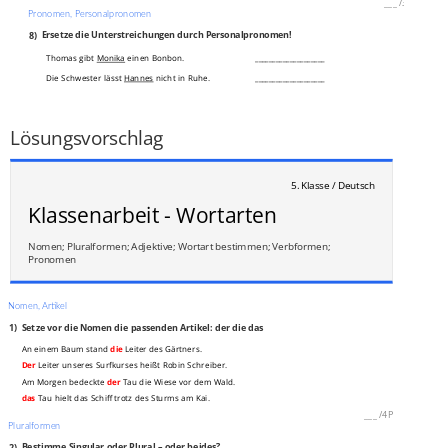
___
/
3P
Pronomen, Personalpronomen
8)
Ersetze die Unterstreichungen durch Personalpronomen!
Thomas gibt
Monika
einen Bonbon.
____________________
Die Schwester lässt
Hannes
nicht in Ruhe.
____________________
Der Junge wirft
seinem Freun
d einen Ball zu.
____________________
___
/
3P
Lösungsvorschlag
5. Klasse / Deutsch
Klassenarbeit - Wortarten
Nomen; Pluralformen; Adjektive; Wortart bestimmen; Verbformen;
Pronomen
Nomen, Artikel
1)
Setze vor die Nomen die passenden Artikel: der die das
An einem Baum stand
die
Leiter des Gärtners.
Der
Leiter unseres Surfkurses heißt Robin Schreiber.
Am Morgen bedeckte
der
Tau die Wiese vor dem Wald.
das
Tau hielt das Schiff trotz des Sturms am Kai.
___
/
4P
Pluralformen
2)
Bestimme Singular oder Plural – oder beides?