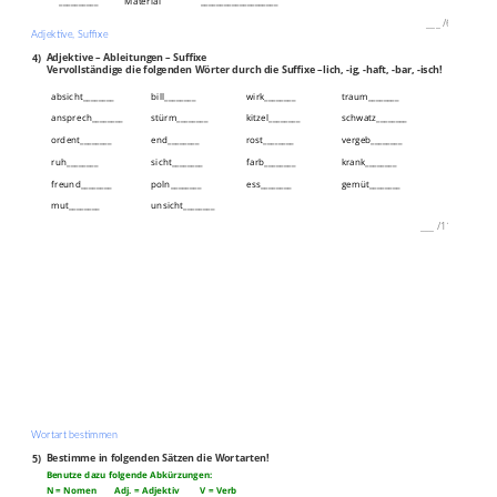
__________
Material
____________________
___
/
6P
Adjektive, Suffixe
4)
Adjektive – Ableitungen – Suffixe
Vervollständige die folgenden Wörter durch die Suffixe –lich, -ig, -haft, -bar, -isch!
absicht________
bill________
wirk________
traum________
ansprech________
stürm________
kitzel________
schwatz________
ordent________
end________
rost________
vergeb________
ruh________
sicht________
farb________
krank________
freund________
poln________
ess________
gemüt________
mut________
unsicht________
___
/
11P
Wortart bestimmen
5)
Bestimme in folgenden Sätzen die Wortarten!
Benutze dazu folgende Abkürzungen:
N = Nomen Adj. = Adjektiv V = Verb