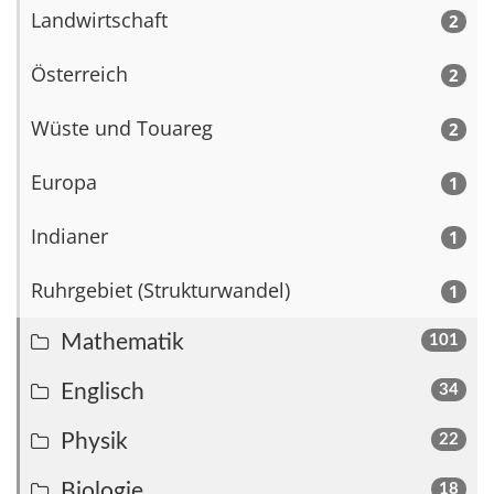
Landwirtschaft
2
Österreich
2
Wüste und Touareg
2
Europa
1
Indianer
1
Ruhrgebiet (Strukturwandel)
1
Mathematik
101
Englisch
34
Physik
22
Biologie
18