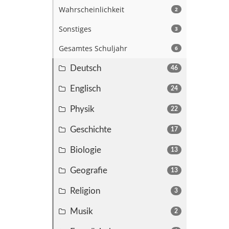
Wahrscheinlichkeit
2
Sonstiges
3
Gesamtes Schuljahr
6
Deutsch
46
Englisch
24
Physik
22
Geschichte
17
Biologie
13
Geografie
13
Religion
3
Musik
2