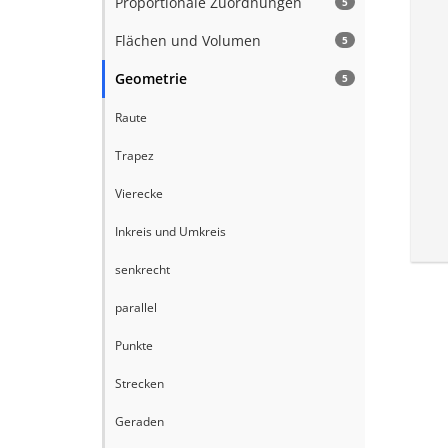
Proportionale Zuordnungen
5
Flächen und Volumen
5
Geometrie
5
Raute
Trapez
Vierecke
Inkreis und Umkreis
senkrecht
parallel
Punkte
Strecken
Geraden