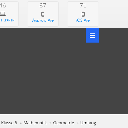
46
87
71
e lernen
Android App
iOS App
Klasse 6
Mathematik
Geometrie
Umfang