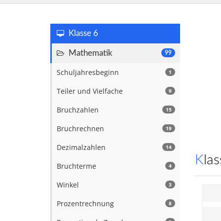
Klasse 6
Mathematik
99
Schuljahresbeginn
1
Teiler und Vielfache
9
Bruchzahlen
15
Bruchrechnen
19
Dezimalzahlen
14
Kl
Bruchterme
4
Winkel
3
Prozentrechnung
8