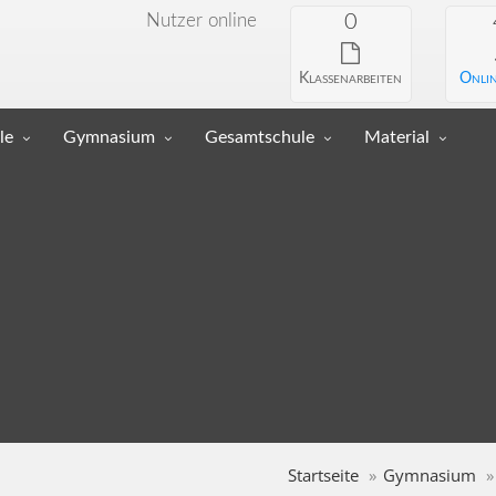
Nutzer online
0
Klassenarbeiten
Onlin
le
Gymnasium
Gesamtschule
Material
Startseite
Gymnasium