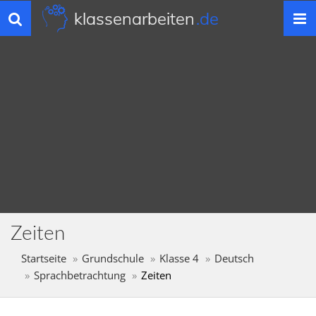
klassenarbeiten
.de
Toggle
navigation
Zeiten
Startseite
Grundschule
Klasse 4
Deutsch
Sprachbetrachtung
Zeiten