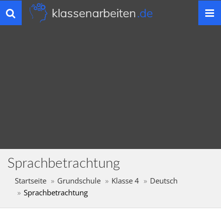
klassenarbeiten
.de
Toggle
navigation
Sprachbetrachtung
Startseite
Grundschule
Klasse 4
Deutsch
Sprachbetrachtung