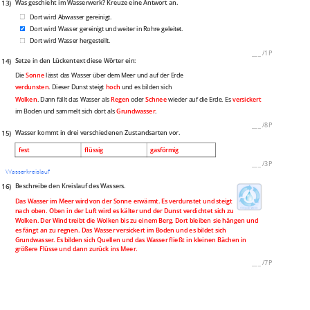
13)
Was geschieht im Wasserwerk? Kreuze eine Antwort an.
Dort wird Abwasser gereinigt.
Dort wird Wasser gereinigt und weiter in Rohre geleitet.
Dort wird Wasser hergestellt.
___
/
1P
14)
Setze in den Lückentext diese Wörter ein:
Die
Sonne
lässt das Wasser über dem Meer und auf der Erde
verdunsten
. Dieser Dunst steigt
hoch
und es bilden sich
Wolken
. Dann fällt das Wasser als
Regen
oder
Schnee
wieder auf die Erde. Es
versickert
im Boden und sammelt sich dort als
Grundwasser
.
___
/
8P
15)
Wasser kommt in drei verschiedenen Zustandsarten vor.
fest
flüssig
gasförmig
___
/
3P
Wasserkreislauf
16)
Beschreibe den Kreislauf des Wassers.
Das Wasser im Meer wird von der Sonne erwärmt. Es verdunstet und steigt
nach oben. Oben in der Luft wird es kälter und der Dunst verdichtet sich zu
Wolken. Der Wind treibt die Wolken bis zu einem Berg. Dort bleiben sie hängen und
es fängt an zu regnen. Das Wasser versickert im Boden und es bildet sich
Grundwasser. Es bilden sich Quellen und das Wasser fließt in kleinen Bächen in
größere Flüsse und dann zurück ins Meer.
___
/
7P