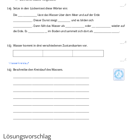
___
/
1P
14)
Setze in den Lückentext diese Wörter ein:
Die _______________ lässt das Wasser über dem Meer und auf der Erde
_______________. Dieser Dunst steigt __________ und es bilden sich
_______________. Dann fällt das Wasser als _______________ oder _______________ wieder auf
die Erde. Es _______________ im Boden und sammelt sich dort als ____________________.
___
/
8P
15)
Wasser kommt in drei verschiedenen Zustandsarten vor.
___
/
3P
Wasserkreislauf
16)
Beschreibe den Kreislauf des Wassers.
____________________________________________________________
____________________________________________________________
____________________________________________________________
____________________________________________________________
____________________________________________________________
____________________________________________________________
____________________________________________________________
____________________________________________________________
___
/
7P
Lösungsvorschlag