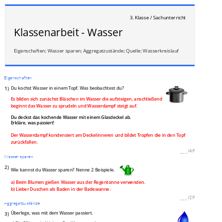
3. Klasse / Sachunterricht
Klassenarbeit - Wasser
Eigenschaften; Wasser sparen; Aggregatzustände; Quelle; Wasserkreislauf
Eigenschaften
1)
Du kochst Wasser in einem Topf. Was beobachtest du?
Es bilden sich zunächst Bläschen im Wasser die aufsteigen, anschließend
beginnt das Wasser zu sprudeln und Wasserdampf steigt auf.
Du deckst das kochende Wasser mit einem Glasdeckel ab.
Erkläre, was passiert!
Der Wasserdampf kondensiert am Deckelinneren und bildet Tropfen die in den Topf
zurückfallen.
___
/
4P
Wasser sparen
2)
Wie kannst du Wasser sparen? Nenne 2 Beispiele.
a) Beim Blumen gießen Wasser aus der Regentonne verwenden.
b) Lieber Duschen als Baden in der Badewanne.
___
/
2P
Aggregatzustände
3)
Überlege, was mit dem Wasser passiert.