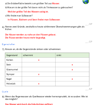
a) Die Erdoberfläche besteht zum größten Teil aus
Wasser
.
b) Warum ist der größte Teil davon nicht als Trinkwasser zu gebrauchen?
Weil der größte Teil des Wassers salzig ist.
c) Wo findet man Süßwasser?
In Flüssen, Bächern und Seen findet man Süßwasser.
___
/
3P
6)
Nenne zwei Gründe, weshalb es heute schlimmere Überschwemmungen gibt als
früher.
Die Häuser werden zu nahe an den Flüssen gebaut.
Die Flüsse werden heute mehr begradigt.
___
/
2P
Eigenschaften
7)
Kreuze an, ob die Gegenstände sinken oder schwimmen:
Gegenstand
schwimmt
sinkt
Korken
x
Stein
x
Glasmurmel
x
Styropor
x
Nagel
x
Holzstück
x
___
/
6P
Quelle
8)
Wenn das Regenwasser als Quellwasser wieder hervorsprudelt, ist es sauber. Wie ist
das möglich?
Das Wasser wird durch die Erdschichten gefiltert.