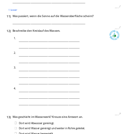
____________________________________________________________
___
/
1P
Wasser
11)
Was passiert, wenn die Sonne auf die Wasseroberfläche scheint?
____________________________________________________________
___
/
1P
12)
Beschreibe den Kreislauf des Wassers.
1.
__________________________________________________
__________________________________________________
2.
__________________________________________________
__________________________________________________
3.
__________________________________________________
__________________________________________________
__________________________________________________
4.
__________________________________________________
__________________________________________________
__________________________________________________
___
/
4P
13)
Was geschieht im Wasserwerk? Kreuze eine Antwort an.
Dort wird Abwasser gereinigt.
Dort wird Wasser gereinigt und weiter in Rohre geleitet.
Dort wird Wasser hergestellt.