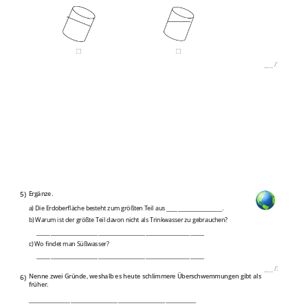
___
/
1P
5)
Ergänze.
a) Die Erdoberfläche besteht zum größten Teil aus ____________________.
b) Warum ist der größte Teil davon nicht als Trinkwasser zu gebrauchen?
____________________________________________________________
c) Wo findet man Süßwasser?
____________________________________________________________
___
/
3P
6)
Nenne zwei Gründe, weshalb es heute schlimmere Überschwemmungen gibt als
früher.
____________________________________________________________