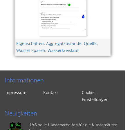
Eigenschaften
,
Aggregatzustände
,
Quelle
,
Wasser sparen
,
Wasserkreislauf
Informationen
Impressum
Kontakt
Cookie-
Einstellungen
Neuigkeiten
156 neue Klassenarbeiten für die Klassenstufen