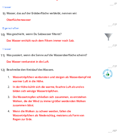
___
/
P
Wasser
9)
Wasser, das auf der Erdoberfläche verbleibt, nennen wir:
Oberflächenwasser
___
/
1P
Eigenschaften
10)
Was geschieht, wenn Du Salzwasser filterst?
Das Wasser enthält nach dem Filtern immer noch Salz.
___
/
1P
Wasser
11)
Was passiert, wenn die Sonne auf die Wasseroberfläche scheint?
Das Wasser verdunstet in die Luft.
___
/
1P
12)
Beschreibe den Kreislauf des Wassers.
1.
Wassertröpfchen verdunsten und steigen als Wasserdampf mit
warmer Luft in die Höhe.
2.
In der Höhe kühlt sich die warme, feuchte Luft ab und es
bilden sich winzige Wassertröpfchen.
3.
Die Wassertropfen schließen sich zusammen, es entstehen
Wolken, die der Wind zu immer größer werdenden Wolken
zusammen bläst.
4.
Wenn die Wolken zu schwer werden, fallen die
Wassertröpfchen als Niederschlag, meistens als Form von
Regen zur Erde.
___
/
4P