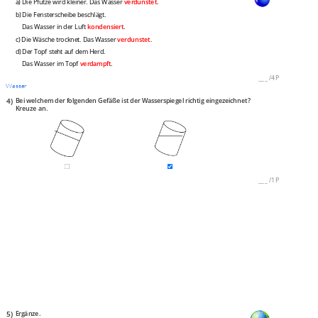
a) Die Pfütze wird kleiner. Das Wasser
verdunstet
.
b) Die Fensterscheibe beschlägt.
Das Wasser in der Luft
kondensiert
.
c) Die Wäsche trocknet. Das Wasser
verdunstet
.
d) Der Topf steht auf dem Herd.
Das Wasser im Topf
verdampft
.
___
/
4P
Wasser
4)
Bei welchem der folgenden Gefäße ist der Wasserspiegel richtig eingezeichnet?
Kreuze an.
___
/
1P
5)
Ergänze.