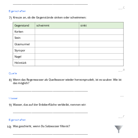
____________________________________________________________
___
/
2P
Eigenschaften
7)
Kreuze an, ob die Gegenstände sinken oder schwimmen:
Gegenstand
schwimmt
sinkt
Korken
Stein
Glasmurmel
Styropor
Nagel
Holzstück
___
/
6P
Quelle
8)
Wenn das Regenwasser als Quellwasser wieder hervorsprudelt, ist es sauber. Wie ist
das möglich?
____________________________________________________________
___
/
P
Wasser
9)
Wasser, das auf der Erdoberfläche verbleibt, nennen wir:
____________________________________________________________
___
/
1P
Eigenschaften
10)
Was geschieht, wenn Du Salzwasser filterst?
____________________________________________________________