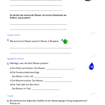
_______________________________________________________
_______________________________________________________
Du deckst das kochende Wasser mit einem Glasdeckel ab.
Erkläre, was passiert!
____________________________________________________________
____________________________________________________________
___
/
4P
Wasser sparen
2)
Wie kannst du Wasser sparen? Nenne 2 Beispiele.
_________________________________________________________________
_________________________________________________________________
___
/
2P
Aggregatzustände
3)
Überlege, was mit dem Wasser passiert.
a) Die Pfütze wird kleiner. Das Wasser ______________________________.
b) Die Fensterscheibe beschlägt.
Das Wasser in der Luft ______________________________.
c) Die Wäsche trocknet. Das Wasser ______________________________.
d) Der Topf steht auf dem Herd.
Das Wasser im Topf ______________________________.
___
/
4P
Wasser
4)
Bei welchem der folgenden Gefäße ist der Wasserspiegel richtig eingezeichnet?
Kreuze an.