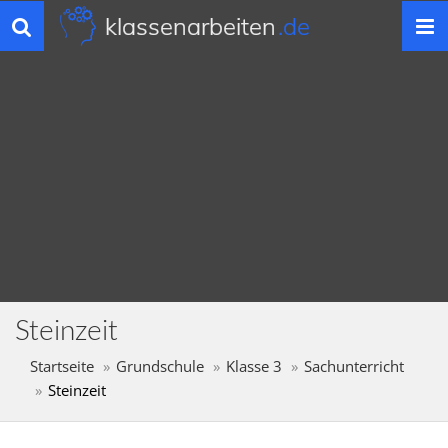
klassenarbeiten
.de
Toggle
navigation
Steinzeit
Startseite
Grundschule
Klasse 3
Sachunterricht
Steinzeit