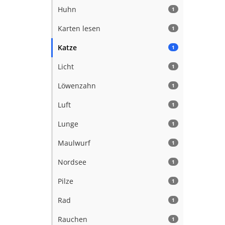
Huhn
1
Karten lesen
1
Katze
1
Licht
1
Löwenzahn
1
Luft
1
Lunge
1
Maulwurf
1
Nordsee
1
Pilze
1
Rad
1
Rauchen
1