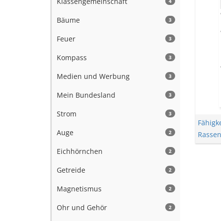
Klassengemeinschaft
4
Bäume
3
Feuer
3
Kompass
3
Medien und Werbung
3
Mein Bundesland
3
Strom
3
Fähigk
Auge
2
Rasse
Eichhörnchen
2
Getreide
2
Magnetismus
2
Ohr und Gehör
2