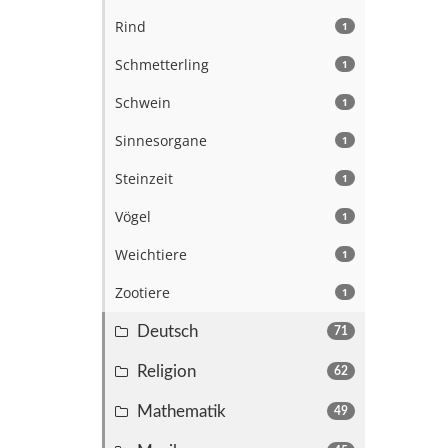
Rind
1
Schmetterling
1
Schwein
1
Sinnesorgane
1
Steinzeit
1
Vögel
1
Weichtiere
1
Zootiere
1
Deutsch
71
Religion
62
Mathematik
49