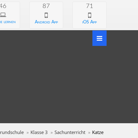
46
87
71
e lernen
Android App
iOS App
rundschule
Klasse 3
Sachunterricht
Katze