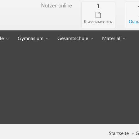
Nutzer online
1
Klassenarbeiten
Onlin
le
Gymnasium
Gesamtschule
Material
Startseite
G