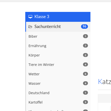
Klasse 3
Sachunterricht
96
Biber
1
Ernährung
7
Körper
2
Tiere im Winter
4
Wetter
6
Kat
Wasser
4
Deutschland
1
Kartoffel
3