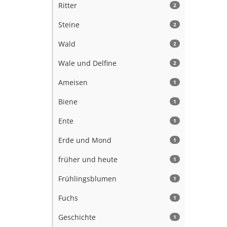
Ritter
2
Steine
2
Wald
2
Wale und Delfine
2
Ameisen
1
Biene
1
Ente
1
Erde und Mond
1
früher und heute
1
Frühlingsblumen
1
Fuchs
1
Geschichte
1