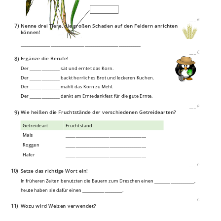
___
/
6P
7)
Nenne drei Tiere, die großen Schaden auf den Feldern anrichten
können!
____________________________________________________________
___
/
3P
8)
Ergänze die Berufe!
Der _______________ sät und erntet das Korn.
Der _______________ backt herrliches Brot und leckeren Kuchen.
Der _______________ mahlt das Korn zu Mehl.
Der _______________ dankt am Erntedankfest für die gute Ernte.
___
/
4P
9)
Wie heißen die Fruchtstände der verschiedenen Getreidearten?
Getreideart
Fruchtstand
Mais
________________________________________
Roggen
________________________________________
Hafer
________________________________________
___
/
3P
10)
Setze das richtige Wort ein!
In früheren Zeiten benutzten die Bauern zum Dreschen einen ____________________,
heute haben sie dafür einen ____________________.
___
/
2P
11)
Wozu wird Weizen verwendet?
____________________________________________________________