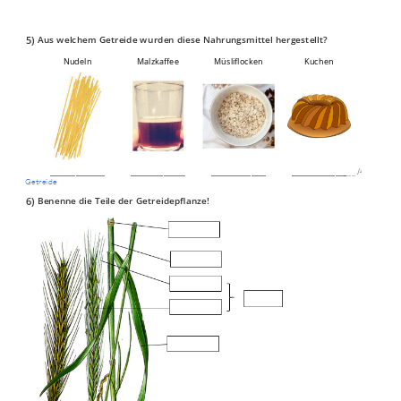
5)
Aus welchem Getreide wurden diese Nahrungsmittel hergestellt?
Nudeln
Malzkaffee
Müsliflocken
Kuchen
_______________
_______________
_______________
_______________
___
/
4P
Getreide
6)
Benenne die Teile der Getreidepflanze!