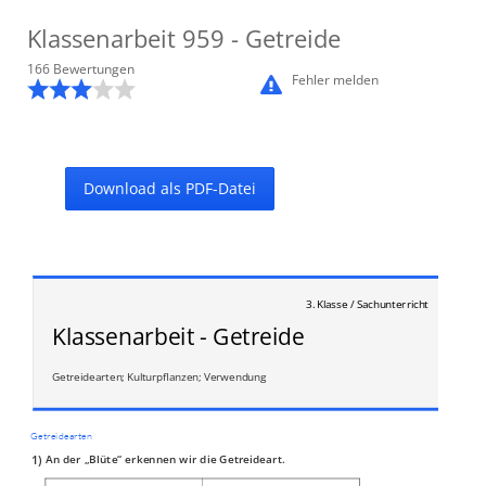
Klassenarbeit
959
- Getreide
166
Bewertung
en
Fehler melden
Download als PDF-Datei
3. Klasse / Sachunterricht
Klassenarbeit - Getreide
Getreidearten; Kulturpflanzen; Verwendung
Getreidearten
1)
An der „Blüte“ erkennen wir die Getreideart.