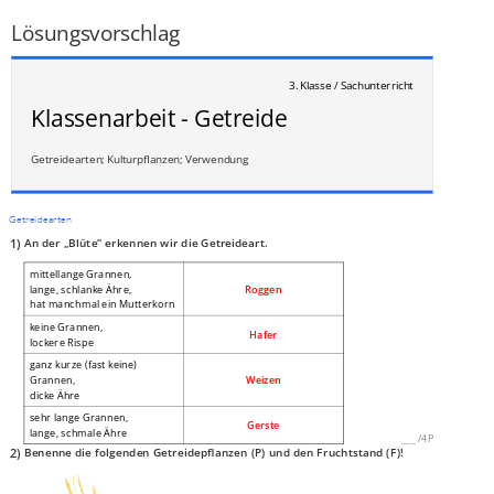
___
/
4P
Lösungsvorschlag
3. Klasse / Sachunterricht
Klassenarbeit - Getreide
Getreidearten; Kulturpflanzen; Verwendung
Getreidearten
1)
An der „Blüte“ erkennen wir die Getreideart.
mittellange Grannen,
lange, schlanke Ähre,
Roggen
hat manchmal ein Mutterkorn
keine Grannen,
Hafer
lockere Rispe
ganz kurze (fast keine)
Grannen,
Weizen
dicke Ähre
sehr lange Grannen,
Gerste
lange, schmale Ähre
___
/
4P
2)
Benenne die folgenden Getreidepflanzen (P) und den Fruchtstand (F)!