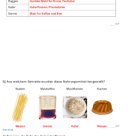
Roggen
dunkles Mehl für Brote, Tierfutter
Hafer
Haferflocken, Pferdefutter
Gerste
Malz für Kaffee und Bier
___
/
4P
5)
Aus welchem Getreide wurden diese Nahrungsmittel hergestellt?
Nudeln
Malzkaffee
Müsliflocken
Kuchen
Weizen
Gerste
Hafer
Weizen
___
/
4P
Getreide