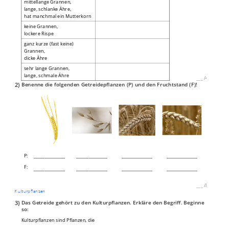
mittellange Grannen,
lange, schlanke Ähre,
hat manchmal ein Mutterkorn
keine Grannen,
lockere Rispe
ganz kurze (fast keine)
Grannen,
dicke Ähre
sehr lange Grannen,
lange, schmale Ähre
___
/
4P
2)
Benenne die folgenden Getreidepflanzen (P) und den Fruchtstand (F)!
P:
_______________
_______________
_______________
_______________
F:
_______________
_______________
_______________
_______________
___
/
8P
Kulturpflanzen
3)
Das Getreide gehört zu den Kulturpflanzen. Erkläre den Begriff. Beginne
so:
Kulturpflanzen sind Pflanzen, die