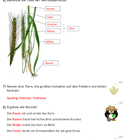
6)
Benenne die Teile der Getreidepflanze!
___
/
6P
7)
Nenne drei Tiere, die großen Schaden auf den Feldern anrichten
können!
Sperling, Hamster, Feldmaus
___
/
3P
8)
Ergänze die Berufe!
Der
Bauer
sät und erntet das Korn.
Der
Bäcker
backt herrliches Brot und leckeren Kuchen.
Der
Müller
mahlt das Korn zu Mehl.
Der
Pastor
dankt am Erntedankfest für die gute Ernte.
___
/
4P