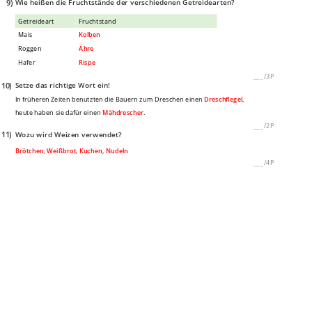
9)
Wie heißen die Fruchtstände der verschiedenen Getreidearten?
Getreideart
Fruchtstand
Mais
Kolben
Roggen
Ähre
Hafer
Rispe
___
/
3P
10)
Setze das richtige Wort ein!
In früheren Zeiten benutzten die Bauern zum Dreschen einen
Dreschflegel
,
heute haben sie dafür einen
Mähdrescher
.
___
/
2P
11)
Wozu wird Weizen verwendet?
Brötchen, Weißbrot, Kuchen, Nudeln
___
/
4P