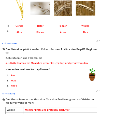
P:
Gerste
Hafer
Roggen
Weizen
F:
Ähre
Rispen
Ähre
Ähre
___
/
8P
Kulturpflanzen
3)
Das Getreide gehört zu den Kulturpflanzen. Erkläre den Begriff. Beginne
so:
Kulturpflanzen sind Pflanzen, die
aus Wildpflanzen vom Menschen gezüchtet, gepflegt und genutzt werden.
Nenne drei weitere Kulturpflanzen!
1.
Reis
2.
Mais
3.
Hirse
___
/
4P
Verwendung
4)
Der Mensch nutzt das Getreide für seine Ernährung und als Viehfutter.
Wozu verwendet man:
Weizen
Mehl für Brote und Brötchen, Tierfutter