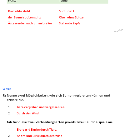
Fichte
Tanne
Die Fichte sticht
Sticht nicht
der Baum ist oben spitz
Oben ohne Spitze
Äste werden nach unten breiter
Stehende Zapfen
___
/
6P
Samen
5)
Nenne zwei Möglichkeiten, wie sich Samen verbreiten können und
erkläre sie.
1.
Tiere vergraben und vergessen sie.
2.
Durch den Wind.
Gib für diese zwei Verbreitungsarten jeweils zwei Baumbeispiele an.
1.
Eiche und Buche durch Tiere.
2.
Ahorn und Birke durch den Wind.