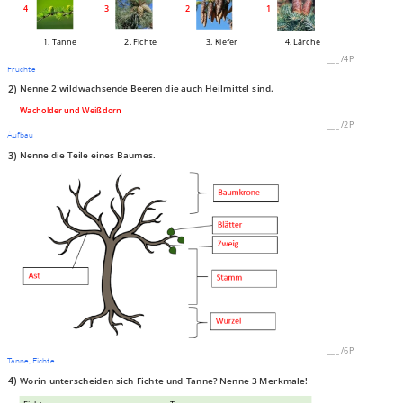
4
3
2
1
1. Tanne
2. Fichte
3. Kiefer
4. Lärche
___
/
4P
Früchte
2)
Nenne 2 wildwachsende Beeren die auch Heilmittel sind.
Wacholder und Weißdorn
___
/
2P
Aufbau
3)
Nenne die Teile eines Baumes.
___
/
6P
Tanne, Fichte
4)
Worin unterscheiden sich Fichte und Tanne? Nenne 3 Merkmale!