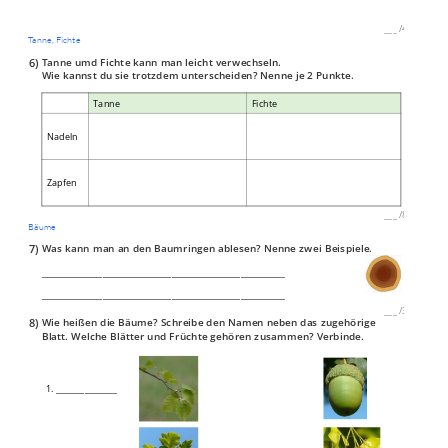
___
/
4P
Tanne, Fichte
6)
Tanne umd Fichte kann man leicht verwechseln.
Wie kannst du sie trotzdem unterscheiden? Nenne je 2 Punkte.
Tanne
Fichte
Nadeln
Zapfen
___
/
8P
Bäume
7)
Was kann man an den Baumringen ablesen? Nenne zwei Beispiele.
____________________________________________________________
____________________________________________________________
___
/
3P
8)
Wie heißen die Bäume? Schreibe den Namen neben das zugehörige
Blatt. Welche Blätter und Früchte gehören zusammen? Verbinde.
1. _______________