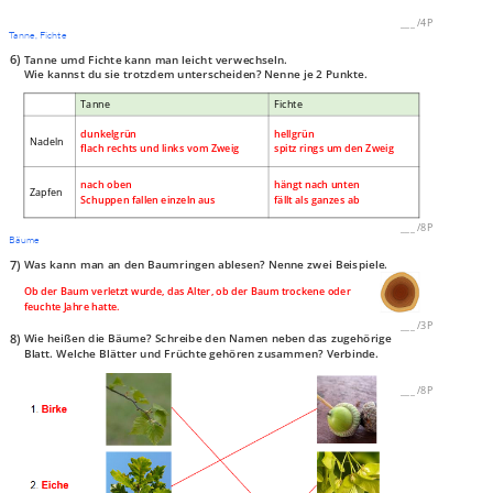
___
/
4P
Tanne, Fichte
6)
Tanne umd Fichte kann man leicht verwechseln.
Wie kannst du sie trotzdem unterscheiden? Nenne je 2 Punkte.
Tanne
Fichte
dunkelgrün
hellgrün
Nadeln
flach rechts und links vom Zweig
spitz rings um den Zweig
nach oben
hängt nach unten
Zapfen
Schuppen fallen einzeln aus
fällt als ganzes ab
___
/
8P
Bäume
7)
Was kann man an den Baumringen ablesen? Nenne zwei Beispiele.
Ob der Baum verletzt wurde, das Alter, ob der Baum trockene oder
feuchte Jahre hatte.
___
/
3P
8)
Wie heißen die Bäume? Schreibe den Namen neben das zugehörige
Blatt. Welche Blätter und Früchte gehören zusammen? Verbinde.
___
/
8P