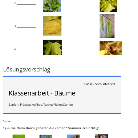
2. _______________
3. _______________
4. _______________
___
/
8P
Lösungsvorschlag
3. Klasse / Sachunterricht
Klassenarbeit - Bäume
Zapfen; Früchte; Aufbau; Tanne; Fichte; Samen
Zapfen
1)
Zu welchem Baum gehören die Zapfen? Nummeriere richtig!