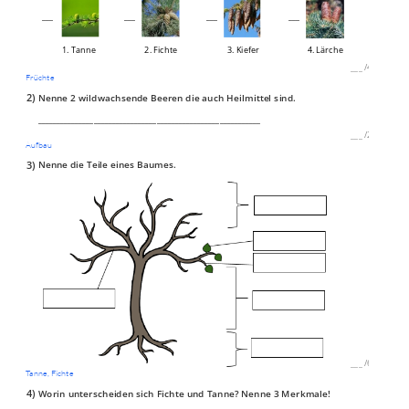
___
___
___
___
1. Tanne
2. Fichte
3. Kiefer
4. Lärche
___
/
4P
Früchte
2)
Nenne 2 wildwachsende Beeren die auch Heilmittel sind.
____________________________________________________________
___
/
2P
Aufbau
3)
Nenne die Teile eines Baumes.
___
/
6P
Tanne, Fichte
4)
Worin unterscheiden sich Fichte und Tanne? Nenne 3 Merkmale!