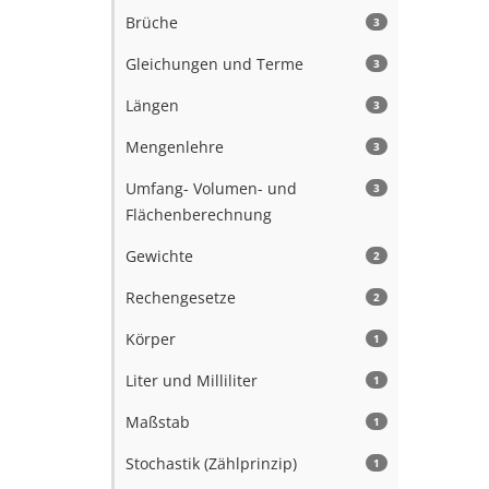
Brüche
3
Gleichungen und Terme
3
Längen
3
Mengenlehre
3
Umfang- Volumen- und
3
Flächenberechnung
Gewichte
2
Rechengesetze
2
Körper
1
Liter und Milliliter
1
Maßstab
1
Stochastik (Zählprinzip)
1