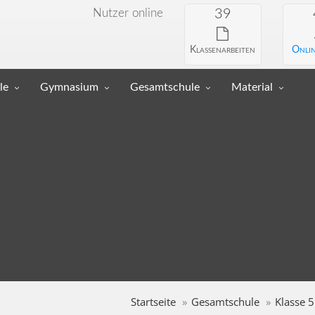
Nutzer online
39
Klassenarbeiten
Onlin
le
Gymnasium
Gesamtschule
Material
Startseite
Gesamtschule
Klasse 5