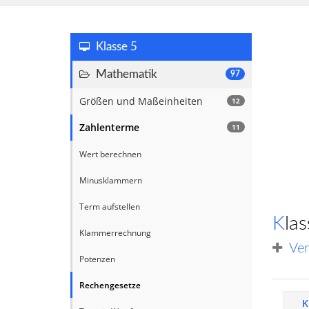
Klasse 5
Mathematik
97
Größen und Maßeinheiten
12
Zahlenterme
11
Wert berechnen
Minusklammern
Term aufstellen
Kl
Klammerrechnung
Ver
Potenzen
Rechengesetze
K