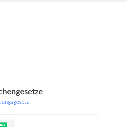
chengesetze
ndungsgesetz
ber