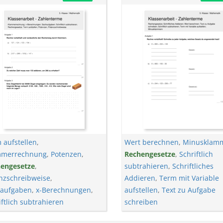
 aufstellen
,
Wert berechnen
,
Minusklam
mmerrechnung
,
Potenzen
,
Rechengesetze
,
Schriftlich
engesetze
,
subtrahieren
,
Schriftliches
nzschreibweise
,
Addieren
,
Term mit Variable
aufgaben
,
x-Berechnungen
,
aufstellen
,
Text zu Aufgabe
iftlich subtrahieren
schreiben