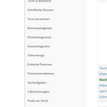
Term in Wortform
Schriftliche Division
Term berechnen
Kommutativgesetz
Distributivgesestz
Assoziativgesetz
Teilermenge
Einfache Potenzen
Term
Potenzschreibweise
Kla
Rech
Sachaufgaben
Pote
Sach
x-Berechnungen
Schr
Punkt vor Strich