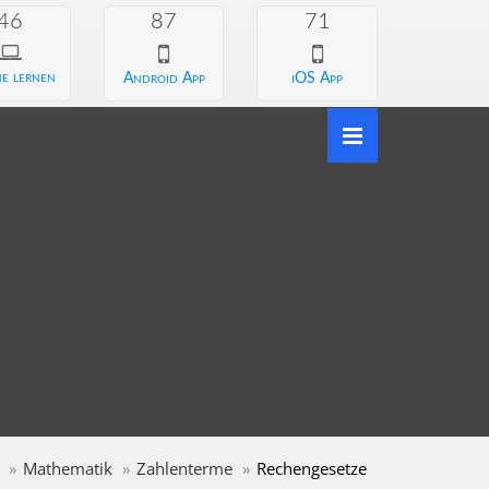
46
87
71
e lernen
Android App
iOS App
Mathematik
Zahlenterme
Rechengesetze