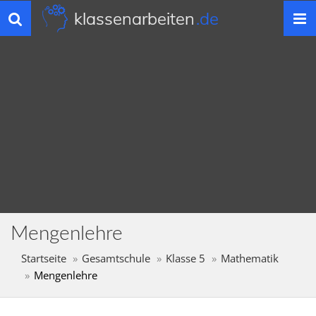
klassenarbeiten
.de
Toggle
navigation
Mengenlehre
Startseite
Gesamtschule
Klasse 5
Mathematik
Mengenlehre