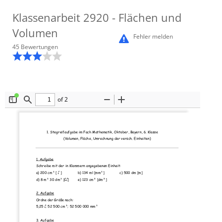
Klassenarbeit
2920
- Flächen und
Volumen
Fehler melden
45
Bewertung
en
of 2
Toggle
Find
Zoom
Zoom
Sidebar
Out
In
1.
Stegreifaufgabe im Fach Mathematik, Okt
ober
, Bayern, 6. Klasse
(Volumen, Fläche, Umrechnung der versch. Einheiten) 
1. Aufgabe
Schreibe mit der in Klammern angegebenen Einheit: 
l
a) 200 cm³ [ 
 ]
b) 134 ml [mm³]
c) 500 dm [m]
hl
d) 8 m³ 30 dm³ [
]
e) 123 cm² [dm²]
2. Aufgabe
Ordne der Größe nach:  
l
5,25 
; 52 500 cm³; 52 500 000 mm³ 
3. Aufgabe