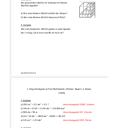
Der gezeichnete Würfel ist teilweise mit kleinen 
Würfeln angefüllt. 
a) Wie viele kleinere Würfel enthält der Körper?
b) Wie viele kleinere Würfel haben noch Platz?
4. Aufgabe
Wie viele Dezimeter-Würfel passen in einen Quader,  
der 1 m lang, 0,6 m breit und 80 cm hoch ist? 
www.Klassenarbeiten.de
1.
Stegreifaufgabe im Fach Mathematik, Okt
ober
, Bayern, 6. Klasse
Lösung 
1. Aufgabe
l
a) 200 cm³ = 0,2 dm³ = 0,2  
Umrechnungszahl 1000!, Volumen 
b) 134 ml = 0,134 l = 0,134 dm³ = 134 000 mm³
c) 500 dm = 50 m
Umrechnungszahl 10!, Strecke 
hl
d) 8 m³ 30 dm³ = 8030 dm³ = 8030 l = 80,3 
e) 123 cm² = 1,23 dm²
Umrechnungszahl 100!, Fläche 
2. Aufgabe