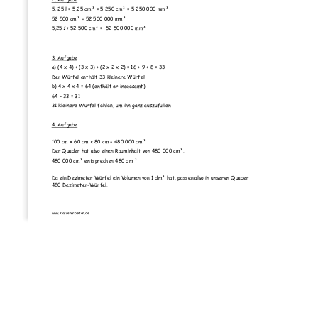
5, 25 l = 5,25 dm³ = 5 250 cm³ = 5 250 000 mm³ 
52 500 cm³ = 52 500 000 mm³ 
l
5,25 
 < 52 500 cm³ =  52 500 000 mm³ 
3. Aufgabe
a) (4 x 4) + (3 x 3) + (2 x 2 x 2) = 16 + 9 + 8 = 33
Der Würfel enthält 33 kleinere Würfel 
b) 4 x 4 x 4 = 64 (enthält er insgesamt)
64 – 33 = 31 
31 kleinere Würfel fehlen, um ihn ganz auszufüllen 
4. Aufgabe
100 cm x 60 cm x 80 cm = 480 000 cm³ 
Der Quader hat also einen Rauminhalt von 480 000 cm³. 
480 000 cm³ entsprechen 480 dm ³  
Da ein Dezimeter Würfel ein Volumen von 1 dm³ hat, passen also in unseren Quader 
480 Dezimeter-Würfel. 
www.Klassenarbeiten.de