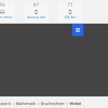
46
87
71
e lernen
Android App
iOS App
lasse 6
Mathematik
Bruchrechnen
Winkel