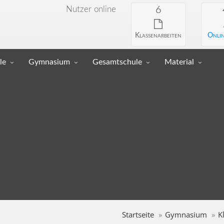
Nutzer online
6
Klassenarbeiten
Onlin
le
Gymnasium
Gesamtschule
Material
Startseite
Gymnasium
K