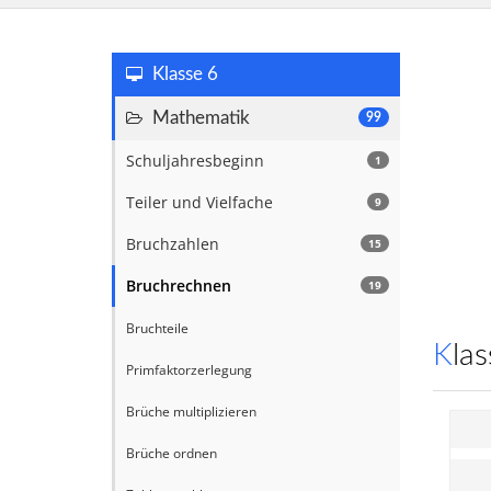
Klasse 6
Mathematik
99
Schuljahresbeginn
1
Teiler und Vielfache
9
Bruchzahlen
15
Bruchrechnen
19
Bruchteile
Kl
Primfaktorzerlegung
Brüche multiplizieren
Brüche ordnen