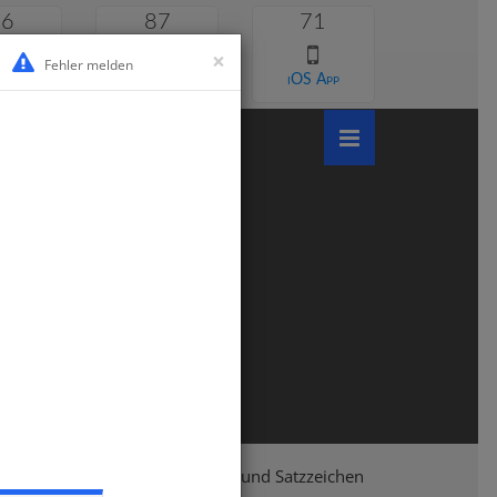
46
87
71
×
Fehler melden
 lernen
Android App
iOS App
lasse 6
Deutsch
Satzarten und Satzzeichen