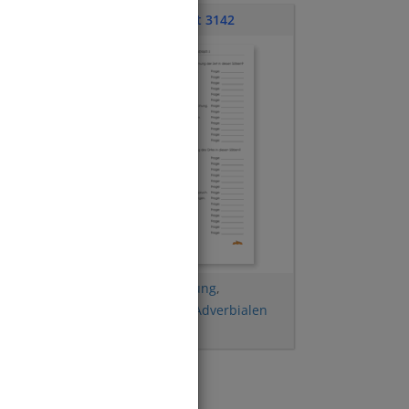
Übungsblatt 3142
Adverbiale Bestimmung
,
Adverbialen finden
,
Adverbialen
benennen