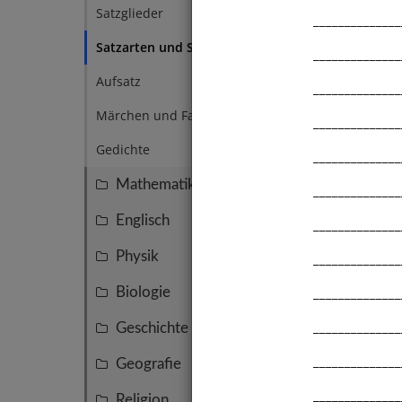
Satzg
Satzglieder
1
______________
Satzarten und Satzzeichen
6
______________
Aufsatz
14
______________
Märchen und Fabeln
4
______________
Gedichte
3
______________
Mathematik
110
______________
Englisch
27
______________
Physik
______________
25
______________
Biologie
21
______________
Geschichte
19
______________
Geografie
18
______________
Religion
6