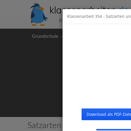
klassenarbeiten
.de
Klassenarbeit
354
- Satzarten u
Klassenarbeiten kostenlos
Grundschule
Hauptschule
Realschul
Download als PDF-Date
Satzarten und Satzzeichen
6