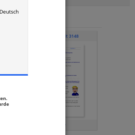
/ Deutsch
Klassenarbeit 3148
zen.
urde
Satzglieder
,
Attribute