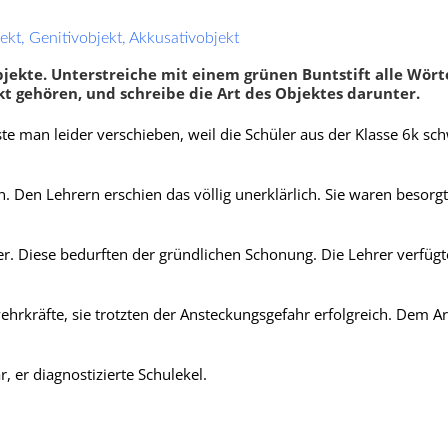
ekt, Genitivobjekt, Akkusativobjekt
bjekte. Unterstreiche mit einem grünen Buntstift alle Wörte
t gehören, und schreibe die Art des Objektes darunter.
e man leider verschieben, weil die Schüler aus der Klasse 6k sc
. Den Lehrern erschien das völlig unerklärlich. Sie waren besorgt
er. Diese bedurften der gründlichen Schonung. Die Lehrer verfüg
biale Bestimmung
,
Attribute
,
Satzglieder bestim
biale
Objekte
,
Fragesätze formulier
hrkräfte, sie trotzten der Ansteckungsgefahr erfolgreich. Dem Ar
Relativsatz
ar, er diagnostizierte Schulekel.
Neuigkeiten