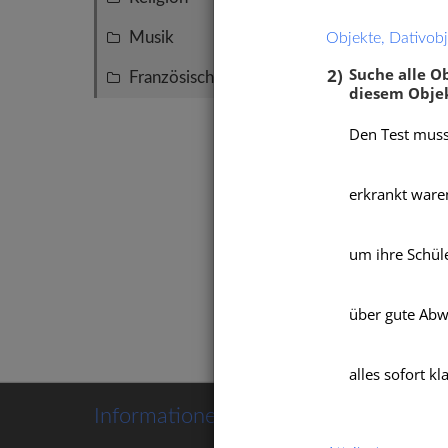
Musik
Objekte, Dativobj
3
2)
Suche alle O
Französisch
2
diesem Objek
Den Test musst
erkrankt waren
um ihre Schül
Adver
Adver
über gute Abwe
alles sofort kl
Informationen