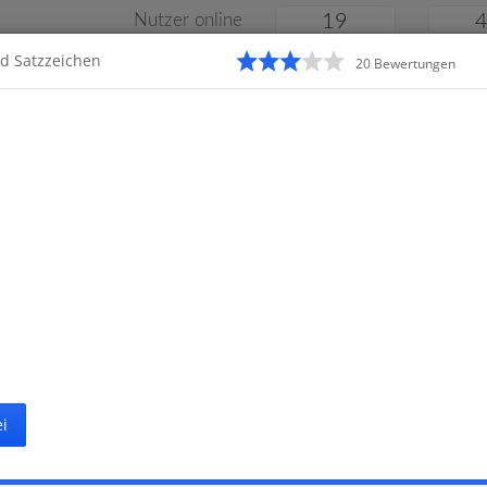
Nutzer online
19
nd Satzzeichen
20
Bewertung
en
Klassenarbeiten
Online
e
Gymnasium
Gesamtschule
Material
i
Startseite
Gymnasium
K
 Klassenarbeiten