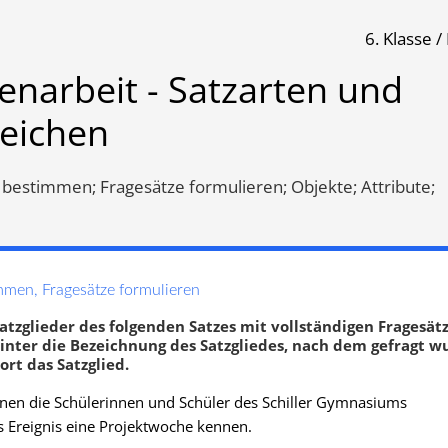
6. Klasse 
n und Satzzeichen
enarbeit - Satzarten und
zeichen
Klassenarbeit 4519
Übungsblatt 3138
 bestimmen; Fragesätze formulieren; Objekte; Attribute;
mmen, Fragesätze formulieren
Satzglieder des folgenden Satzes mit vollständigen Fragesät
inter die Bezeichnung des Satzgliedes, nach dem gefragt w
rt das Satzglied.
ernen die Schülerinnen und Schüler des Schiller Gymnasiums
ieder
,
Satzgefüge
,
Satzreihe
,
Satzgefüge
,
Satzreihe
s Ereignis eine Projektwoche kennen.
biale Bestimmung
,