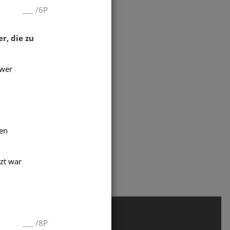
___
/
6P
r, die zu
hwer
ten
men
,
en
,
zt war
___
/
8P