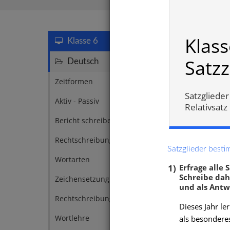
Satzarte
Klass
Klasse 6
Satz
Deutsch
51
Zeitformen
4
Satzglieder
Aktiv - Passiv
2
Relativsatz
Bericht schreiben
1
Rechtschreibung
1
Satzglieder besti
Wortarten
1
1)
Erfrage alle 
Schreibe dah
Zeichensetzung
1
und als Antwo
Rechtschreibung
1
Dieses Jahr l
Satzgl
Wortlehre
als besondere
7
Adver