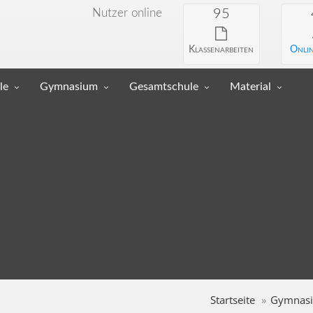
Nutzer online
95
Klassenarbeiten
Onlin
le
Gymnasium
Gesamtschule
Material
Startseite
Gymnas