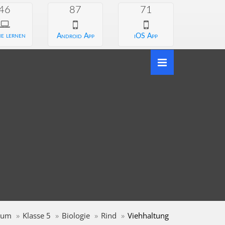
46
87
71
e lernen
Android App
iOS App
ium
Klasse 5
Biologie
Rind
Viehhaltung