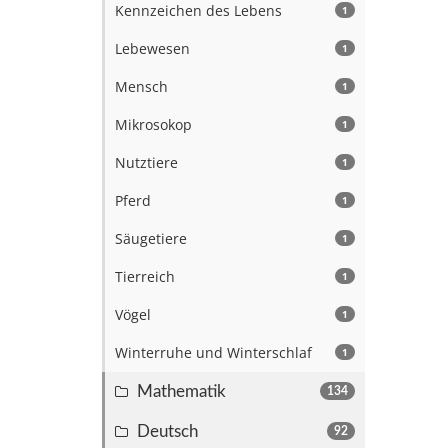
Kennzeichen des Lebens
1
Lebewesen
1
Mensch
1
Mikrosokop
1
Nutztiere
1
Pferd
1
Säugetiere
1
Tierreich
1
Vögel
1
Winterruhe und Winterschlaf
1
Mathematik
134
Deutsch
92