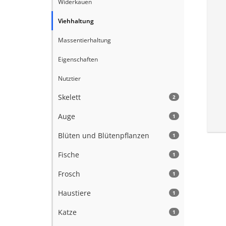
Widerkäuen
Viehhaltung
Massentierhaltung
Eigenschaften
Nutztier
Skelett
2
Auge
1
Blüten und Blütenpflanzen
1
Fische
1
Frosch
1
Haustiere
1
Katze
1