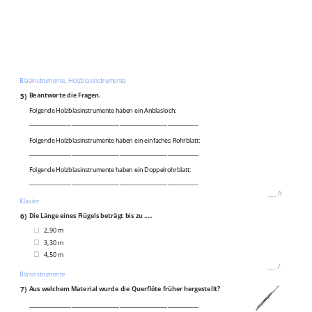
Blasinstrumente, Holzblasinstrumente
5)
Beantworte die Fragen.
Folgende Holzblasinstrumente haben ein Anblasloch:
____________________________________________________________
Folgende Holzblasinstrumente haben ein einfaches Rohrblatt:
____________________________________________________________
Folgende Holzblasinstrumente haben ein Doppelrohrblatt:
____________________________________________________________
___
/
6P
Klavier
6)
Die Länge eines Flügels beträgt bis zu .....
2,90 m
3,30 m
4,50 m
___
/
1P
Blasinstrumente
7)
Aus welchem Material wurde die Querflöte früher hergestellt?
____________________________________________________________