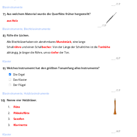
___
/
1P
Blasinstrumente
7)
Aus welchem Material wurde die Querflöte früher hergestellt?
aus Holz
___
/
1P
Blasinstrumente, Blechblasinstrumente
8)
Fülle die Lücken.
Alle Blechbläserhaben ein abnehmbares
Mundstück
, eine lange
Schall
röhre
und einen Schall
becher
. Von der Länge der Schallröhre ist die
Tonhöhe
abhängig. Je länger die Röhre, umso
tiefer
der Ton.
___
/
6P
Klavier
9)
Welches Instrumemt hat den größten Tonumfang alles Instrumente?
Die Orgel
Das Klavier
Der Flügel
___
/
1P
Blasinstrumente, Holzblasinstrumente
10)
Nenne vier Holzbläser.
1.
Flöte
2.
Pikkoloflöte
3.
Saxofon
3.
Klarinette
___
/
4P
Klavier