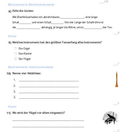
___
/
1P
Blasinstrumente, Blechblasinstrumente
8)
Fülle die Lücken.
Alle Blechbläserhaben ein abnehmbares ____________________, eine lange
Schall__________ und einen Schall__________. Von der Länge der Schallröhre ist
die ____________________ abhängig. Je länger die Röhre, umso _______________ der Ton.
___
/
6P
Klavier
9)
Welches Instrumemt hat den größten Tonumfang alles Instrumente?
Die Orgel
Das Klavier
Der Flügel
___
/
1P
Blasinstrumente, Holzblasinstrumente
10)
Nenne vier Holzbläser.
1.
__________________________________________________
2.
__________________________________________________
3.
__________________________________________________
3.
__________________________________________________
___
/
4P
Klavier
11)
Wo wird der Flügel vor allem eingesetzt?
____________________________________________________________
____________________________________________________________
___
/
2P