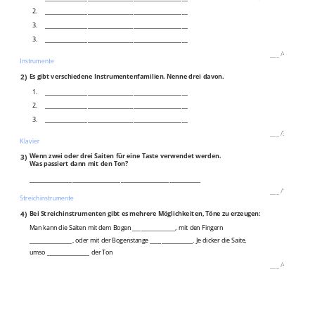
2.
__________________________________________________
3.
__________________________________________________
3.
__________________________________________________
___
/
4P
Instrumente
2)
Es gibt verschiedene Instrumentenfamilien. Nenne drei davon.
1.
__________________________________________________
2.
__________________________________________________
3.
__________________________________________________
___
/
3P
Klavier
3)
Wenn zwei oder drei Saiten für eine Taste verwendet werden.
Was passiert dann mit den Ton?
____________________________________________________________
___
/
1P
Streichinstrumente
4)
Bei Streichinstrumenten gibt es mehrere Möglichkeiten, Töne zu erzeugen:
Man kann die Saiten mit dem Bogen _______________, mit den Fingern
_______________, oder mit der Bogenstange _______________. Je dicker die Saite,
umso _______________ der Ton
___
/
4P