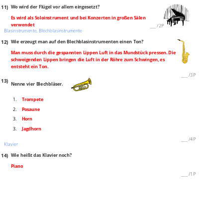
11)
Wo wird der Flügel vor allem eingesetzt?
Es wird als Soloinstrument und bei Konzerten in großen Sälen
verwendet
___
/
2P
Blasinstrumente, Blechblasinstrumente
12)
Wie erzeugt man auf den Blechblasinstrumenten einen Ton?
Man muss durch die gespannten Lippen Luft in das Mundstück pressen. Die
schweigenden Lippen bringen die Luft in der Röhre zum Schwingen, es
entsteht ein Ton.
___
/
3P
13)
Nenne vier Blechbläser.
1.
Trompete
2.
Posaune
3.
Horn
3.
Jagdhorn
___
/
4P
Klavier
14)
Wie heißt das Klavier noch?
Piano
___
/
1P