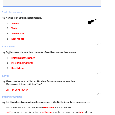
Streichinstrumente
1)
Nenne vier Streichinstrumente.
1.
Violine
2.
Viola
3.
Violoncello
3.
Kontrabass
___
/
4P
Instrumente
2)
Es gibt verschiedene Instrumentenfamilien. Nenne drei davon.
1.
Holzblasinstrumente
2.
Streichinstrumente
3.
Blechbläser
___
/
3P
Klavier
3)
Wenn zwei oder drei Saiten für eine Taste verwendet werden.
Was passiert dann mit den Ton?
Der Ton wird lauter.
___
/
1P
Streichinstrumente
4)
Bei Streichinstrumenten gibt es mehrere Möglichkeiten, Töne zu erzeugen:
Man kann die Saiten mit dem Bogen
streichen
, mit den Fingern
zupfen
, oder mit der Bogenstange
schlagen
. Je dicker die Saite, umso
tiefer
der Ton