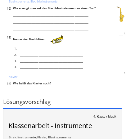
Blasinstrumente, Blechblasinstrumente
12)
Wie erzeugt man auf den Blechblasinstrumenten einen Ton?
____________________________________________________________
____________________________________________________________
____________________________________________________________
___
/
3P
13)
Nenne vier Blechbläser.
1.
__________________________________________________
2.
__________________________________________________
3.
__________________________________________________
3.
__________________________________________________
___
/
4P
Klavier
14)
Wie heißt das Klavier noch?
____________________________________________________________
___
/
1P
Lösungsvorschlag
4. Klasse / Musik
Klassenarbeit - Instrumente
Streichinstrumente; Klavier; Blasinstrumente