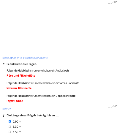
___
/
4P
Blasinstrumente, Holzblasinstrumente
5)
Beantworte die Fragen.
Folgende Holzblasinstrumente haben ein Anblasloch:
Flöte und Pikkoloflöte
Folgende Holzblasinstrumente haben ein einfaches Rohrblatt:
Saxofon, Klarinette
Folgende Holzblasinstrumente haben ein Doppelrohrblatt:
Fagott, Oboe
___
/
6P
Klavier
6)
Die Länge eines Flügels beträgt bis zu .....
2,90 m
3,30 m
4,50 m