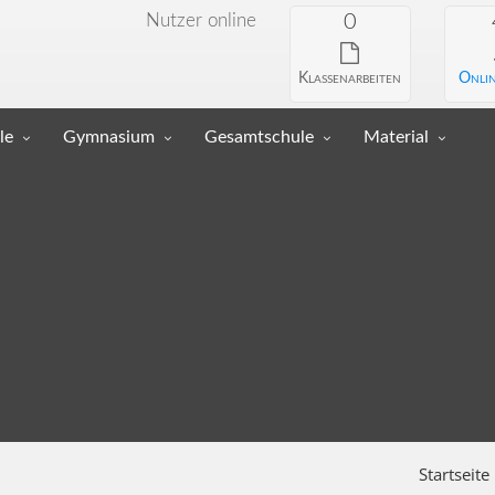
Nutzer online
0
Klassenarbeiten
Onlin
le
Gymnasium
Gesamtschule
Material
Startseite