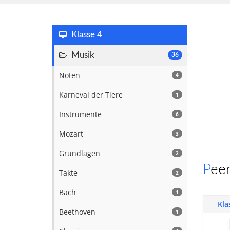
Klasse 4
Musik
36
Noten
4
Karneval der Tiere
1
Instrumente
6
Mozart
3
Grundlagen
2
Pee
Takte
2
Bach
1
Kla
Beethoven
1