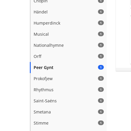
Chopin
1
Händel
1
Humperdinck
1
Musical
1
Nationalhymne
1
Orff
1
Peer Gynt
1
Prokofjew
1
Rhythmus
1
Saint-Saéns
1
Smetana
1
Stimme
1