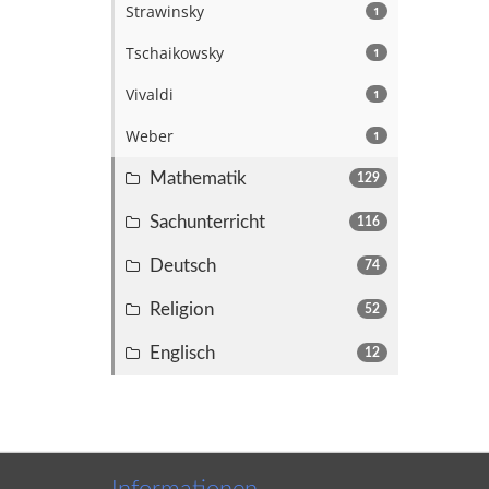
Strawinsky
1
Tschaikowsky
1
Vivaldi
1
Weber
1
Mathematik
129
Sachunterricht
116
Deutsch
74
Religion
52
Englisch
12