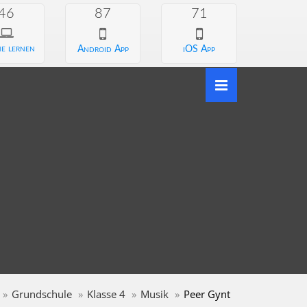
46
87
71
e lernen
Android App
iOS App
Grundschule
Klasse 4
Musik
Peer Gynt