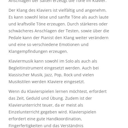
Anschlagen der Saiten erzeugt die Töne im Klavier.
Der Klang des Klaviers ist vielfältig und angenehm.
Es kann sowohl leise und sanfte Töne als auch laute
und kraftvolle Töne erzeugen. Durch stärkeres oder
schwächeres Anschlagen der Testen, sowie über die
Pedale kann der Pianist den Klang weiter verändern
und eine so verschiedene Emotionen und
Klangempfindungen erzeugen.
Klaviermusik kann sowohl im Solo als auch als
Begleitinstrument eingesetzt werden. Auch bei
klassischer Musik, Jazz, Pop, Rock und vielen
Musikstilen werden Klaviere eingesetzt.
Wenn du Klavierspielen lernen möchtest, erfordert
das Zeit, Geduld und Übung. Zudem ist der
Klavierunterricht teuer, da er meist als
Einzelunterricht gegeben wird. Klavierspielen
erfordert eine gute Handkoordination,
Fingerfertigkeiten und das Verständnis