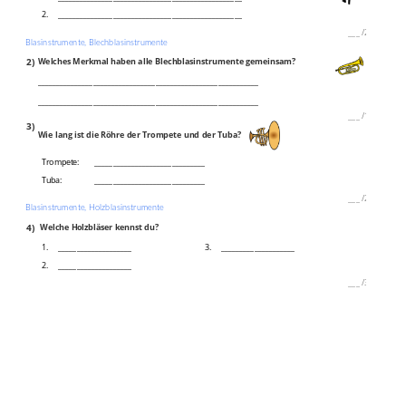
2.
__________________________________________________
___
/
2P
Blasinstrumente, Blechblasinstrumente
2)
Welches Merkmal haben alle Blechblasinstrumente gemeinsam?
____________________________________________________________
____________________________________________________________
___
/
1P
3)
Wie lang ist die Röhre der Trompete und der Tuba?
Trompete:
______________________________
Tuba:
______________________________
___
/
2P
Blasinstrumente, Holzblasinstrumente
4)
Welche Holzbläser kennst du?
1.
____________________
3.
____________________
2.
____________________
___
/
3P