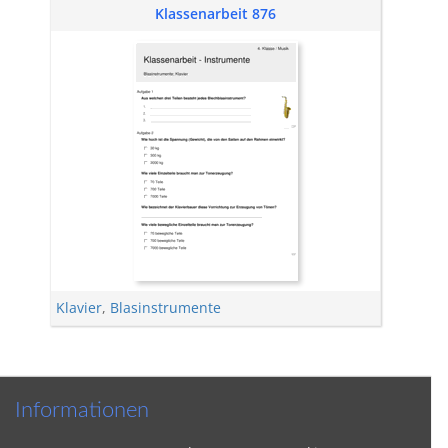
Klassenarbeit 876
Klavier
,
Blasinstrumente
Informationen