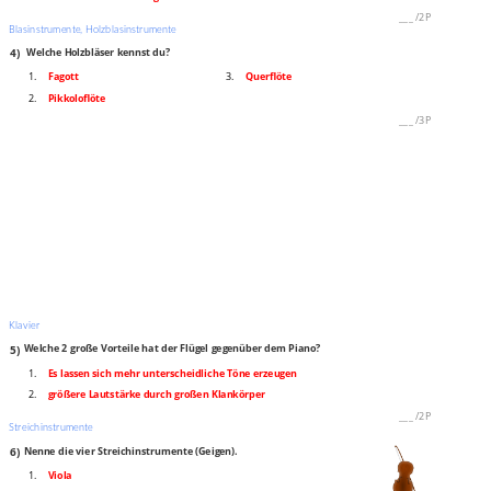
___
/
2P
Blasinstrumente, Holzblasinstrumente
4)
Welche Holzbläser kennst du?
1.
Fagott
3.
Querflöte
2.
Pikkoloflöte
___
/
3P
Klavier
5)
Welche 2 große Vorteile hat der Flügel gegenüber dem Piano?
1.
Es lassen sich mehr unterscheidliche Töne erzeugen
2.
größere Lautstärke durch großen Klankörper
___
/
2P
Streichinstrumente
6)
Nenne die vier Streichinstrumente (Geigen).
1.
Viola