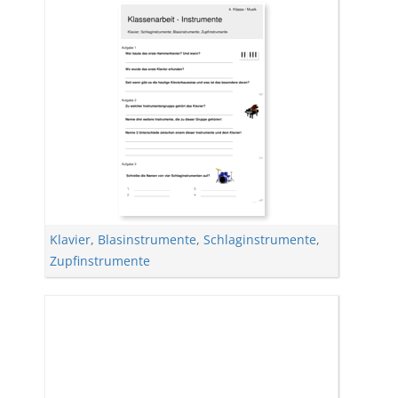
Klavier
,
Blasinstrumente
,
Schlaginstrumente
,
Zupfinstrumente