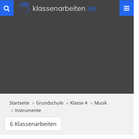
klassenarbeiten
.de
Toggle
navigation
Startseite
Grundschule
Klasse 4
Musik
Instrumente
6 Klassenarbeiten