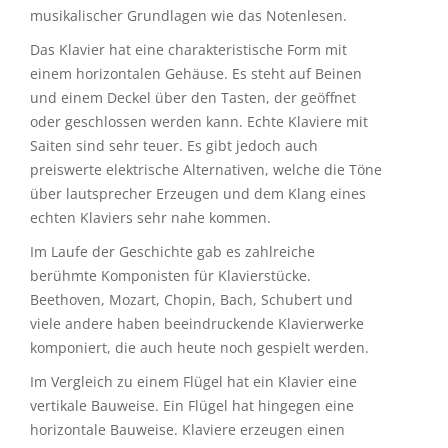
musikalischer Grundlagen wie das Notenlesen.
Das Klavier hat eine charakteristische Form mit
einem horizontalen Gehäuse. Es steht auf Beinen
und einem Deckel über den Tasten, der geöffnet
oder geschlossen werden kann. Echte Klaviere mit
Saiten sind sehr teuer. Es gibt jedoch auch
preiswerte elektrische Alternativen, welche die Töne
über lautsprecher Erzeugen und dem Klang eines
echten Klaviers sehr nahe kommen.
Im Laufe der Geschichte gab es zahlreiche
berühmte Komponisten für Klavierstücke.
Beethoven, Mozart, Chopin, Bach, Schubert und
viele andere haben beeindruckende Klavierwerke
komponiert, die auch heute noch gespielt werden.
Im Vergleich zu einem Flügel hat ein Klavier eine
vertikale Bauweise. Ein Flügel hat hingegen eine
horizontale Bauweise. Klaviere erzeugen einen