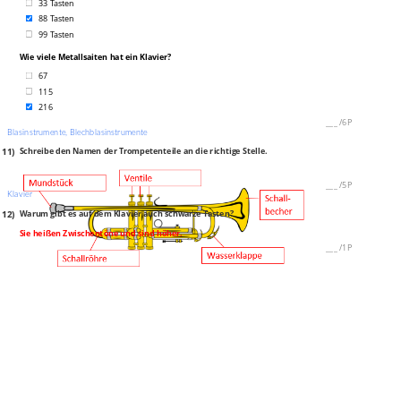
33 Tasten
88 Tasten
99 Tasten
Wie viele Metallsaiten hat ein Klavier?
67
115
216
___
/
6P
Blasinstrumente, Blechblasinstrumente
11)
Schreibe den Namen der Trompetenteile an die richtige Stelle.
___
/
5P
Klavier
12)
Warum gibt es auf dem Klavier auch schwarze Tasten?
Sie heißen Zwischentöne und sind höher.
___
/
1P