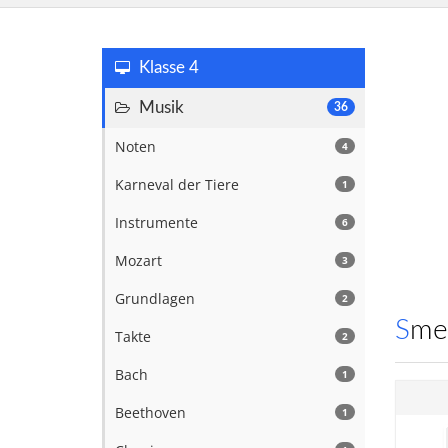
Klasse 4
Musik
36
Noten
4
Karneval der Tiere
1
Instrumente
6
Mozart
3
Grundlagen
2
Sm
Takte
2
Bach
1
Beethoven
1