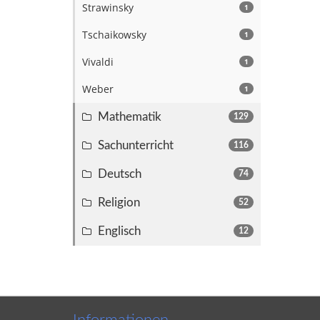
Strawinsky
1
Tschaikowsky
1
Vivaldi
1
Weber
1
Mathematik
129
Sachunterricht
116
Deutsch
74
Religion
52
Englisch
12