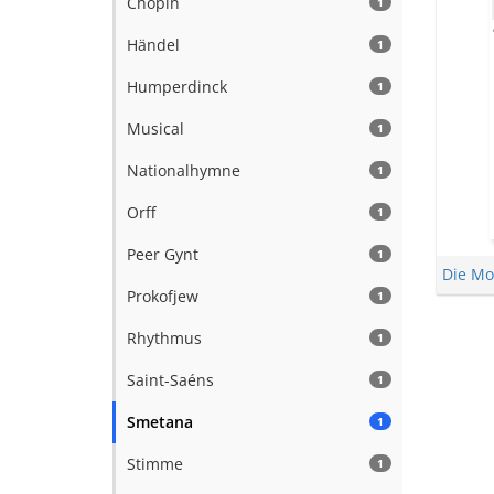
Chopin
1
Händel
1
Humperdinck
1
Musical
1
Nationalhymne
1
Orff
1
Peer Gynt
1
Die Mo
Prokofjew
1
Rhythmus
1
Saint-Saéns
1
Smetana
1
Stimme
1