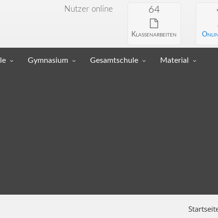
Nutzer online
64
Klassenarbeiten
Onlin
le
Gymnasium
Gesamtschule
Material
Startseit