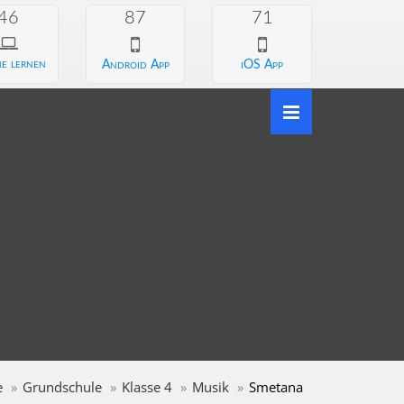
46
87
71
e lernen
Android App
iOS App
e
Grundschule
Klasse 4
Musik
Smetana