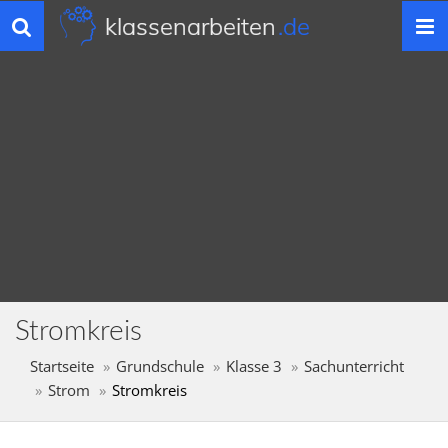
klassenarbeiten
.de
Toggle
navigation
Stromkreis
Startseite
Grundschule
Klasse 3
Sachunterricht
Strom
Stromkreis