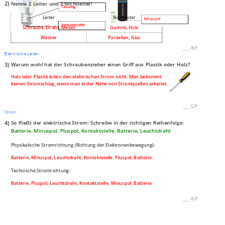
2)
Nenne 2 Leiter und 2 Nichtleiter!
Leiter
Nichtleiter
Schraube, Draht, Metall
Gummi, Holz
Wasser
Porzellan, Glas
___
/
8P
Elektrische Leiter
3)
Warum wohl hat der Schraubenzieher einen Griff aus Plastik oder Holz?
Holz oder Plastik leiten den elektrischen Strom nicht. Man bekommt
keinen Stromschlag, wenn man in der Nähe von Stromquellen arbeitet.
___
/
2P
Strom
4)
So fließt der elektrische Strom: Schreibe in der richtigen Reihenfolge.
Batterie, Minuspol, Pluspol, Kontaktstelle, Batterie, Leuchtdraht
Physikalische Stromrichtung (Richtung der Elektronenbewegung):
Batterie, Minuspol, Leuchtdraht, Kontaktstelle, Pluspol, Batterie
Technische Stromrichtung:
Batterie, Pluspol, Leuchtdraht, Kontaktstelle, Minuspol, Batterie
___
/
6P