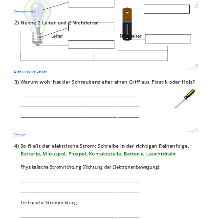
___
/
5P
Stromkreis
2)
Nenne 2 Leiter und 2 Nichtleiter!
Leiter
Nichtleiter
___
/
8P
Elektrische Leiter
3)
Warum wohl hat der Schraubenzieher einen Griff aus Plastik oder Holz?
____________________________________________________________
____________________________________________________________
____________________________________________________________
___
/
2P
Strom
4)
So fließt der elektrische Strom: Schreibe in der richtigen Reihenfolge.
Batterie, Minuspol, Pluspol, Kontaktstelle, Batterie, Leuchtdraht
Physikalische Stromrichtung (Richtung der Elektronenbewegung):
____________________________________________________________
____________________________________________________________
Technische Stromrichtung:
____________________________________________________________