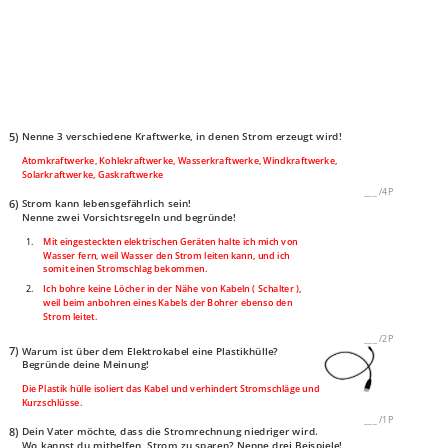
5)
Nenne 3 verschiedene Kraftwerke, in denen Strom erzeugt wird!
Atomkraftwerke, Kohlekraftwerke, Wasserkraftwerke, Windkraftwerke,
Solarkraftwerke, Gaskraftwerke
___
/
4P
6)
Strom kann lebensgefährlich sein!
Nenne zwei Vorsichtsregeln und begründe!
1.
Mit eingesteckten elektrischen Geräten halte ich mich von
Wasser fern, weil Wasser den Strom leiten kann, und ich
somit einen Stromschlag bekommen.
2.
Ich bohre keine Löcher in der Nähe von Kabeln ( Schalter ),
weil beim anbohren eines Kabels der Bohrer ebenso den
Strom leitet.
___
/
2P
7)
Warum ist über dem Elektrokabel eine Plastikhülle?
Begründe deine Meinung!
Die Plastik hülle isoliert das Kabel und verhindert Stromschläge und
Kurzschlüsse.
___
/
1P
8)
Dein Vater möchte, dass die Stromrechnung niedriger wird.
Wo kannst du mithelfen, Strom zu sparen? Nenne drei Beispiele!