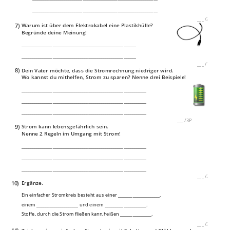
____________________________________________________________
___
/
2P
7)
Warum ist über dem Elektrokabel eine Plastikhülle?
Begründe deine Meinung!
_______________________________________________________
_______________________________________________________
___
/
1P
8)
Dein Vater möchte, dass die Stromrechnung niedriger wird.
Wo kannst du mithelfen, Strom zu sparen? Nenne drei Beispiele!
____________________________________________________________
____________________________________________________________
____________________________________________________________
___
/
3P
9)
Strom kann lebensgefährlich sein.
Nenne 2 Regeln im Umgang mit Strom!
____________________________________________________________
____________________________________________________________
____________________________________________________________
___
/
2P
10)
Ergänze.
Ein einfacher Stromkreis besteht aus einer ____________________,
einem ____________________ und einem ____________________.
Stoffe, durch die Strom fließen kann,heißen _______________.
___
/
3P