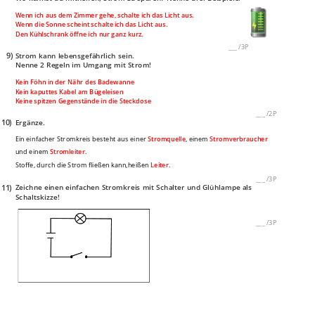
Wenn ich aus dem Zimmer gehe, schalte ich das Licht aus.
Wenn die Sonne scheint schalte ich das Licht aus.
Den Kühlschrank öffne ich nur ganz kurz.
___
/
3P
9)
Strom kann lebensgefährlich sein.
Nenne 2 Regeln im Umgang mit Strom!
Kein Föhn in der Nähr des Badewanne
Kein kaputtes Kabel am Bügeleisen
Keine spitzen Gegenstände in die Steckdose
___
/
2P
10)
Ergänze.
Ein einfacher Stromkreis besteht aus einer
Stromquelle
, einem
Stromverbraucher
und einem
Stromleiter
.
Stoffe, durch die Strom fließen kann,heißen
Leiter
.
___
/
3P
11)
Zeichne einen einfachen Stromkreis mit Schalter und Glühlampe als
Schaltskizze!
___
/
3P