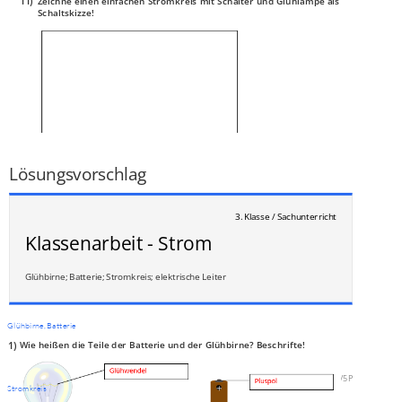
11)
Zeichne einen einfachen Stromkreis mit Schalter und Glühlampe als
Schaltskizze!
___
/
3P
Lösungsvorschlag
3. Klasse / Sachunterricht
Klassenarbeit - Strom
Glühbirne; Batterie; Stromkreis; elektrische Leiter
Glühbirne, Batterie
1)
Wie heißen die Teile der Batterie und der Glühbirne? Beschrifte!
___
/
5P
Stromkreis