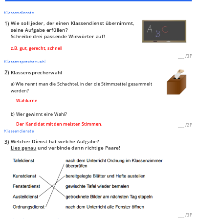
Klassendienste
1)
Wie
soll jeder, der einen
Klassendienst
übernimmt,
seine
Aufgabe erfüllen
?
Schreibe
drei passende Wiewörte
r auf!
z.B. gut, gerecht, schnell
___
/
3P
Klassensprecherwahl
2)
Klassensprecherwahl
a) Wie nennt man die Schachtel, in der die Stimmzettel gesammelt
werden?
Wahlurne
b) Wer gewinnt eine Wahl?
Der Kandidat mit den meisten Stimmen.
___
/
2P
Klassendienste
3)
Welcher Dienst hat welche Aufgabe?
Lies genau
und verbinde dann
richtige
Paare!
___
/
3P