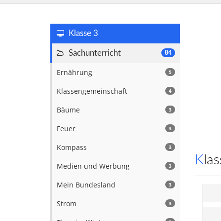
Klasse 3
Sachunterricht
84
Ernährung
5
Klassengemeinschaft
4
Bäume
3
Feuer
3
Kompass
3
Kl
Medien und Werbung
3
Mein Bundesland
3
Strom
3