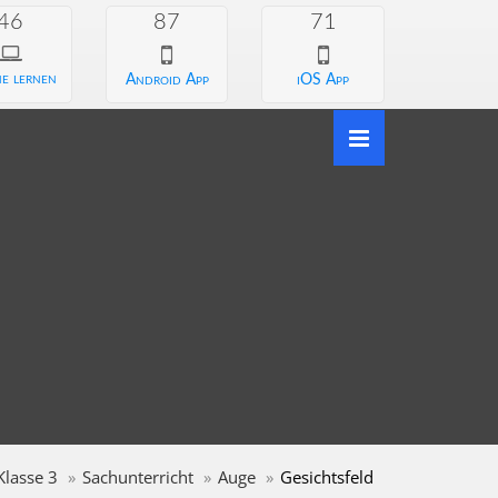
46
87
71
e lernen
Android App
iOS App
Klasse 3
Sachunterricht
Auge
Gesichtsfeld