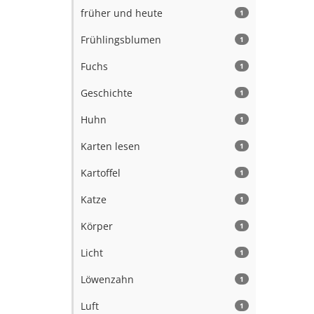
früher und heute
1
Frühlingsblumen
1
Fuchs
1
Geschichte
1
Huhn
1
Karten lesen
1
Kartoffel
1
Katze
1
Körper
1
Licht
1
Löwenzahn
1
Luft
1