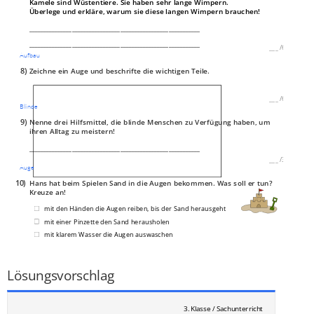
Kamele sind Wüstentiere. Sie haben sehr lange Wimpern.
Überlege und erkläre, warum sie diese langen Wimpern brauchen!
____________________________________________________________
____________________________________________________________
___
/
6P
Aufbau
8)
Zeichne ein Auge und beschrifte die wichtigen Teile.
___
/
6P
Blinde
9)
Nenne drei Hilfsmittel, die blinde Menschen zu Verfügung haben, um
ihren Alltag zu meistern!
____________________________________________________________
___
/
3P
Auge
10)
Hans hat beim Spielen Sand in die Augen bekommen. Was soll er tun?
Kreuze an!
mit den Händen die Augen reiben, bis der Sand herausgeht
mit einer Pinzette den Sand herausholen
mit klarem Wasser die Augen auswaschen
eine Sonnenbrille aufsetzten
___
/
1P
Lösungsvorschlag
3. Klasse / Sachunterricht