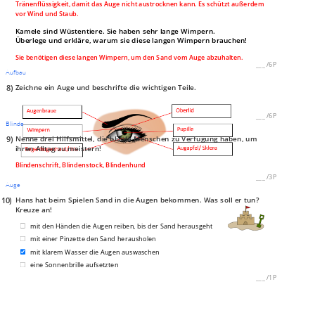
Tränenflüssigkeit, damit das Auge nicht austrocknen kann. Es schützt außerdem
vor Wind und Staub.
Kamele sind Wüstentiere. Sie haben sehr lange Wimpern.
Überlege und erkläre, warum sie diese langen Wimpern brauchen!
Sie benötigen diese langen Wimpern, um den Sand vom Auge abzuhalten.
___
/
6P
Aufbau
8)
Zeichne ein Auge und beschrifte die wichtigen Teile.
___
/
6P
Blinde
9)
Nenne drei Hilfsmittel, die blinde Menschen zu Verfügung haben, um
ihren Alltag zu meistern!
Blindenschrift, Blindenstock, Blindenhund
___
/
3P
Auge
10)
Hans hat beim Spielen Sand in die Augen bekommen. Was soll er tun?
Kreuze an!
mit den Händen die Augen reiben, bis der Sand herausgeht
mit einer Pinzette den Sand herausholen
mit klarem Wasser die Augen auswaschen
eine Sonnenbrille aufsetzten
___
/
1P