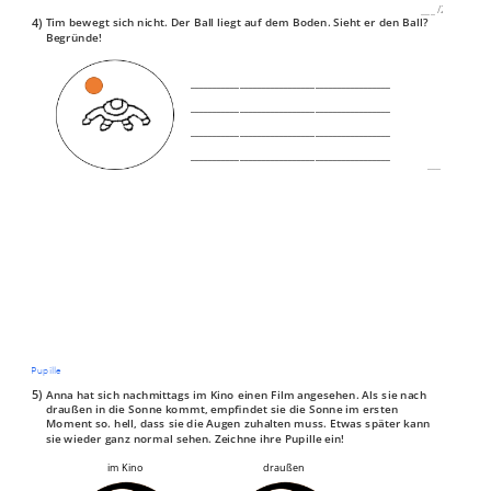
___
/
2P
4)
Tim bewegt sich nicht. Der Ball liegt auf dem Boden. Sieht er den Ball?
Begründe!
_____________________________________________
_____________________________________________
_____________________________________________
_____________________________________________
___
/
P
Pupille
5)
Anna hat sich nachmittags im Kino einen Film angesehen. Als sie nach
draußen in die Sonne kommt, empfindet sie die Sonne im ersten
Moment so. hell, dass sie die Augen zuhalten muss. Etwas später kann
sie wieder ganz normal sehen. Zeichne ihre Pupille ein!
im Kino
draußen