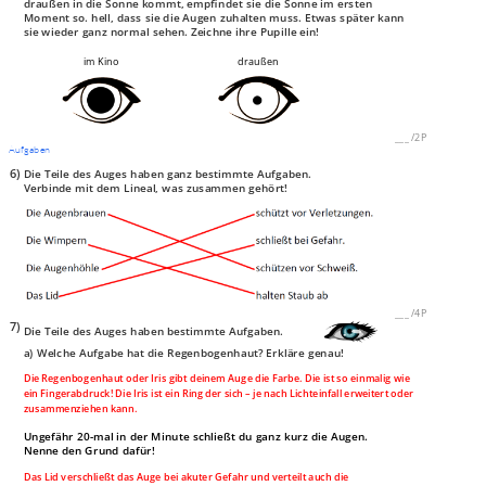
draußen in die Sonne kommt, empfindet sie die Sonne im ersten
Moment so. hell, dass sie die Augen zuhalten muss. Etwas später kann
sie wieder ganz normal sehen. Zeichne ihre Pupille ein!
im Kino
draußen
___
/
2P
Aufgaben
6)
Die Teile des Auges haben ganz bestimmte Aufgaben.
Verbinde mit dem Lineal, was zusammen gehört!
___
/
4P
7)
Die Teile des Auges haben bestimmte Aufgaben.
a) Welche Aufgabe hat die Regenbogenhaut? Erkläre genau!
Die Regenbogenhaut oder Iris gibt deinem Auge die Farbe. Die ist so einmalig wie
ein Fingerabdruck! Die Iris ist ein Ring der sich – je nach Lichteinfall erweitert oder
zusammenziehen kann.
Ungefähr 20-mal in der Minute schließt du ganz kurz die Augen.
Nenne den Grund dafür!
Das Lid verschließt das Auge bei akuter Gefahr und verteilt auch die