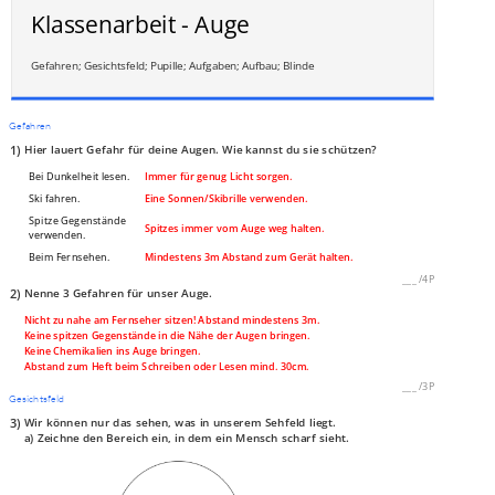
Klassenarbeit - Auge
Gefahren; Gesichtsfeld; Pupille; Aufgaben; Aufbau; Blinde
Gefahren
1)
Hier lauert Gefahr für deine Augen. Wie kannst du sie schützen?
Bei Dunkelheit lesen.
Immer für genug Licht sorgen.
Ski fahren.
Eine Sonnen/Skibrille verwenden.
Spitze Gegenstände
Spitzes immer vom Auge weg halten.
verwenden.
Beim Fernsehen.
Mindestens 3m Abstand zum Gerät halten.
___
/
4P
2)
Nenne 3 Gefahren für unser Auge.
Nicht zu nahe am Fernseher sitzen! Abstand mindestens 3m.
Keine spitzen Gegenstände in die Nähe der Augen bringen.
Keine Chemikalien ins Auge bringen.
Abstand zum Heft beim Schreiben oder Lesen mind. 30cm.
___
/
3P
Gesichtsfeld
3)
Wir können nur das sehen, was in unserem Sehfeld liegt.
a) Zeichne den Bereich ein, in dem ein Mensch scharf sieht.