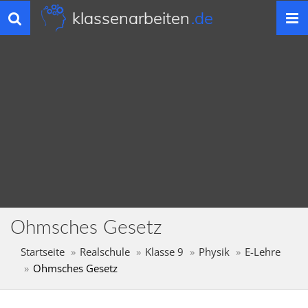
klassenarbeiten
.de
Toggle
navigation
Ohmsches Gesetz
Startseite
Realschule
Klasse 9
Physik
E-Lehre
Ohmsches Gesetz