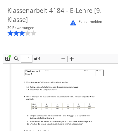
Klassenarbeit
4184
- E-Lehre [9.
Klasse]
Fehler melden
30
Bewertung
en
of 4
Toggle
Find
Zoom
Zoom
Sidebar
Out
In
Name: 
Datum: 
Klasse: 
Physiktest  Nr. 1 
Stufe 9 
1
Ein unbekannter Widersta
nd soll ermitt
elt werden. 
1.1  Zeichne einen Schaltplan di
eser Experimentieranordnung! 
1.2  Beschreibe die Vorgehensweise!  
2
Bei Messungen für zwei elektrische Ba
uelemente 1 und 2 wurden folgende Werte 
ermittelt: 
U in V
1
2
4
5
7
I1 in mA
140
285
560
695
980
I2 in mA
175
300
455
515
595
2.1 Trage die Messwerte für 
Bauelement 1 und 2 in ein
 I-U-Diagramm ein! 
      Zeichne die beiden Graphen
! 
2.2 Für welches der beiden Bauelemente gilt das Ohmsche Gesetz? Begründe! 
2.3 Welches der beiden Bauelemente könnte eine Glühlampe sein?  