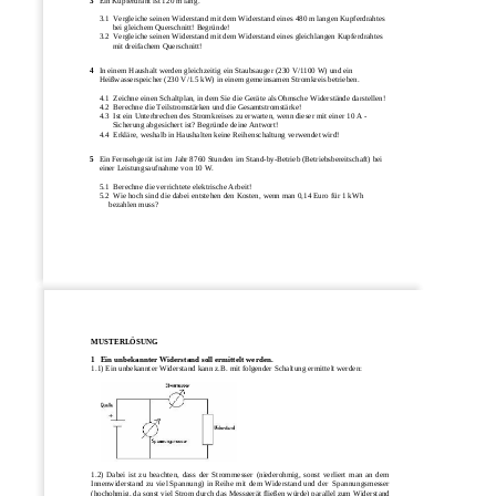
3
Ein Kupferdraht ist 120 m lang. 
3.1  Vergleiche seinen Widerstand mit dem Wi
derstand eines 480 m la
ngen Kupferdrahtes  
  bei gleichem Querschnitt! Begründe! 
3.2  Vergleiche seinen Widerstand mit dem Wi
derstand eines gleichla
ngen Kupferdrahtes  
  mit dreifachem Querschnitt!  
4
In einem Haushalt werden gleichzeiti
g ein Staubsauger (230 V/1100 W) und ein 
Heißwasserspeicher (230 V/1.5 kW) in ei
nem gemeinsamen Stromkreis betrieben. 
4.1  Zeichne einen Schaltplan, in dem Sie die Ge
räte als Ohmsche Widerstände darstellen! 
4.2  Berechne die Teilstromstärke
n und die Gesamtstromstärke! 
4.3  Ist ein Unterbrechen des Stromkreises zu
 erwarten, wenn dieser mit einer 10 A -   
  Sicherung abgesichert ist?
 Begründe deine Antwort! 
4.4  Erkläre, weshalb in Haushalten ke
ine Reihenschaltung verwendet wird! 
5
Ein Fernsehgerät ist im Jahr 8760 Stunden im 
Stand-by-Betrieb (Betriebsbereitschaft) bei 
einer Leistungsaufnahme von 10 W. 
5.1  Berechne die verrichtete elektrische Arbeit! 
5.2  Wie hoch sind die dabei entstehen den 
Kosten, wenn man 0,14 Euro für 1 kWh 
bezahlen muss? 
MUSTERLÖSUNG
1 
Ein unbekannter Widerstand soll ermittelt werden.
1.1) Ein unbekannter Widerstand kann z.B. mit folgender Schaltung ermittelt werden:
1.2)  Dabei  ist  zu  beachten,  dass  der  Strommesser  (niederohmig,  sonst  verliert  man  an  dem
Innenwiderstand zu viel Spannung) in Reihe mit  dem Widerstand und der  Spannungsmesser
(hochohmig, da sonst viel Strom durch das Messgerät fließen würde) parallel zum Widerstand