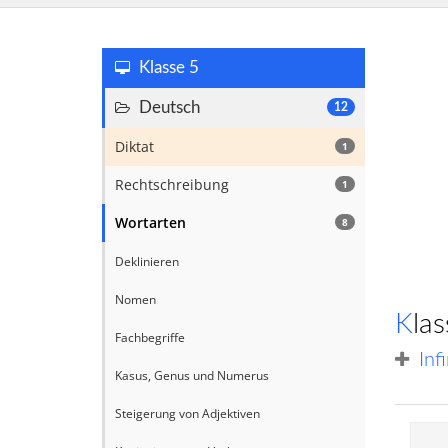
Klasse 5
Deutsch
12
Diktat
1
Rechtschreibung
1
Wortarten
8
Deklinieren
Nomen
Kl
Fachbegriffe
Inf
Kasus, Genus und Numerus
Steigerung von Adjektiven