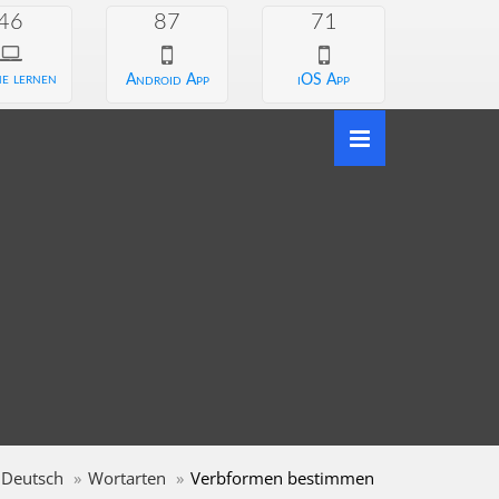
46
87
71
e lernen
Android App
iOS App
Deutsch
Wortarten
Verbformen bestimmen