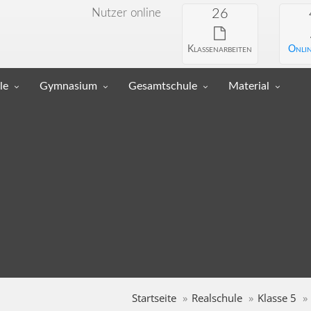
Nutzer online
26
Klassenarbeiten
Onlin
le
Gymnasium
Gesamtschule
Material
Startseite
Realschule
Klasse 5