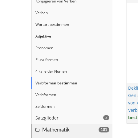
Konjugieren von Verben
Verben
Wortart bestimmen
Adjektive
Pronomen
Pluralformen
4 Fälle der Nomen
Verbformen bestimmen
Dekl
Verbformen
Gen
von 
Zeitformen
Verb
bes
Satzglieder
2
Mathematik
101