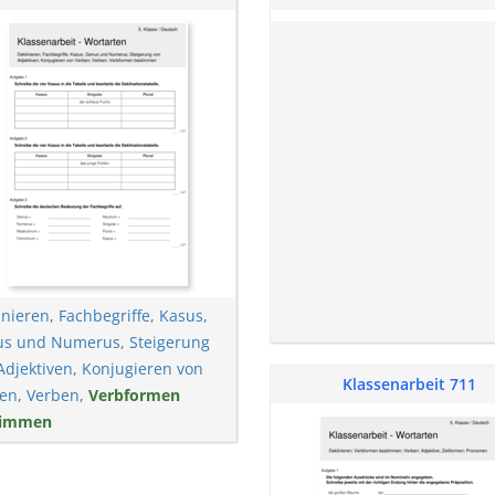
inieren
,
Fachbegriffe
,
Kasus,
us und Numerus
,
Steigerung
Adjektiven
,
Konjugieren von
Klassenarbeit 711
en
,
Verben
,
Verbformen
timmen