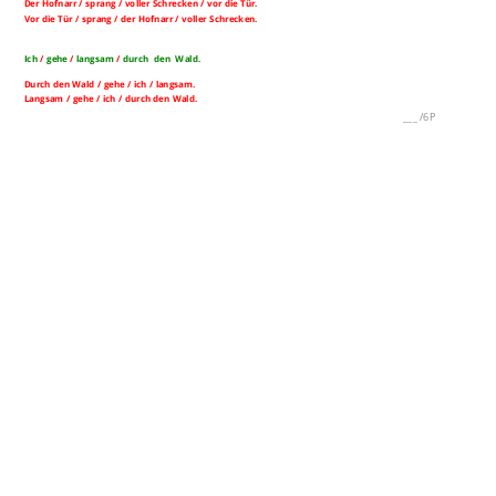
Der Hofnarr / sprang / voller Schrecken / vor die Tür.
Vor die Tür / sprang / der Hofnarr / voller Schrecken.
Ich
/
gehe
/
langsam
/
durch den Wald.
Durch den Wald / gehe / ich / langsam.
Langsam / gehe / ich / durch den Wald.
___
/
6P