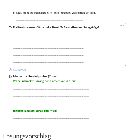
______________________________________________________________
b) Paula geht ins Fußballtraining. Ihre Freundin Meike malt ein Bild.
______________________________________________________________
___
/
2P
7)
Erkläre in ganzen Sätzen die Begriffe Satzreihe und Satzgefüge!
_________________________________________________________________
_________________________________________________________________
_________________________________________________________________
_________________________________________________________________
_________________________________________________________________
___
/
2P
Umstellprobe
8)
Mache die Umstellprobe! (2 mal)
Voller Schrecken sprang der Hofnarr vor die Tür.
______________________________________________________________________
______________________________________________________________________
Ich gehe langsam durch den Wald.
______________________________________________________________________
______________________________________________________________________
___
/
6P
Lösungsvorschlag