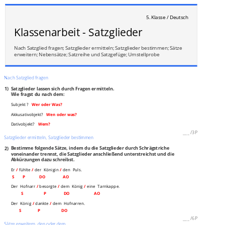
5. Klasse / Deutsch
Klassenarbeit - Satzglieder
Nach Satzglied fragen; Satzglieder ermitteln; Satzglieder bestimmen; Sätze
erweitern; Nebensätze; Satzreihe und Satzgefüge; Umstellprobe
Nach Satzglied fragen
1)
Satzglieder lassen sich durch Fragen ermitteln.
Wie fragst du nach dem:
Subjekt ?
Wer oder Was?
Akkusativobjekt?
Wen oder was?
Dativobjekt?
Wem?
___
/
3P
Satzglieder ermitteln, Satzglieder bestimmen
2)
Bestimme folgende Sätze, indem du die Satzglieder durch Schrägstriche
voneinander trennst, die Satzglieder anschließend unterstreichst und die
Abkürzungen dazu schreibst.
Er
/
fühlte
/
der Königin
/
den Puls.
S P DO AO
Der Hofnarr
/
besorgte
/
dem König
/
eine Tarnkappe.
S P DO AO
Der König
/
dankte
/
dem Hofnarren.
S P DO
___
/
6P
Sätze erweitern, den oder dem