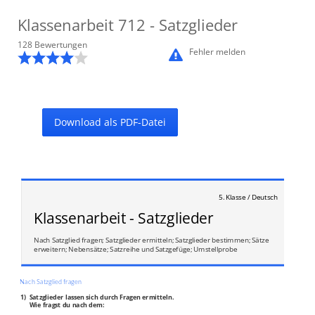
Klassenarbeit
712
- Satzglieder
128
Bewertung
en
Fehler melden
Download als PDF-Datei
5. Klasse / Deutsch
Klassenarbeit - Satzglieder
Nach Satzglied fragen; Satzglieder ermitteln; Satzglieder bestimmen; Sätze
erweitern; Nebensätze; Satzreihe und Satzgefüge; Umstellprobe
Nach Satzglied fragen
1)
Satzglieder lassen sich durch Fragen ermitteln.
Wie fragst du nach dem: