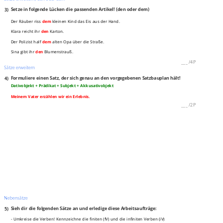
3)
Setze in folgende Lücken die passenden Artikel! (den oder dem)
Der Räuber riss
dem
kleinen Kind das Eis aus der Hand.
Klara reicht ihr
den
Karton.
Der Polizist half
dem
alten Opa über die Straße.
Sina gibt ihr
den
Blumenstrauß.
___
/
4P
Sätze erweitern
4)
Formuliere einen Satz, der sich genau an den vorgegebenen Satzbauplan hält!
Dativobjekt + Prädikat + Subjekt + Akkusativobjekt
Meinem Vater erzählen wir ein Erlebnis.
___
/
2P
Nebensätze
5)
Sieh dir die folgenden Sätze an und erledige diese Arbeitsaufträge:
- Umkreise die Verben! Kennzeichne die finiten (fV) und die infiniten Verben (iV)