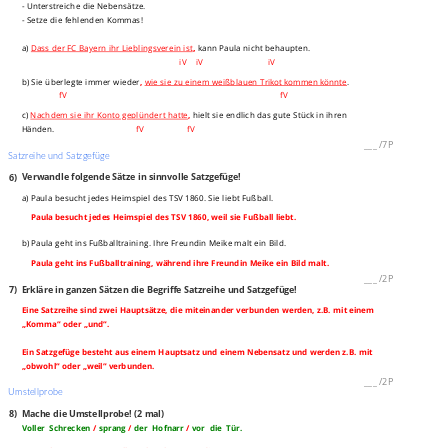
- Unterstreiche die Nebensätze.
- Setze die fehlenden Kommas!
,
a)
Dass der FC Bayern ihr Lieblingsverein ist
kann Paula nicht behaupten.
iV iV iV
b) Sie überlegte immer wieder
,
wie sie zu einem weißblauen Trikot kommen könnte
.
fV fV
c)
Nachdem sie ihr Konto geplündert hatte
,
hielt sie endlich das gute Stück in ihren
Händen.
fV fV
___
/
7P
Satzreihe und Satzgefüge
6)
Verwandle folgende Sätze in sinnvolle Satzgefüge!
a) Paula besucht jedes Heimspiel des TSV 1860. Sie liebt Fußball.
Paula besucht jedes Heimspiel des TSV 1860, weil sie Fußball liebt.
b) Paula geht ins Fußballtraining. Ihre Freundin Meike malt ein Bild.
Paula geht ins Fußballtraining, während ihre Freundin Meike ein Bild malt.
___
/
2P
7)
Erkläre in ganzen Sätzen die Begriffe Satzreihe und Satzgefüge!
Eine Satzreihe sind zwei Hauptsätze, die miteinander verbunden werden, z.B. mit einem
„Komma“ oder „und“.
Ein Satzgefüge besteht aus einem Hauptsatz und einem Nebensatz und werden z.B. mit
„obwohl“ oder „weil“ verbunden.
___
/
2P
Umstellprobe
8)
Mache die Umstellprobe! (2 mal)
Voller Schrecken
/
sprang
/
der Hofnarr
/
vor die Tür.