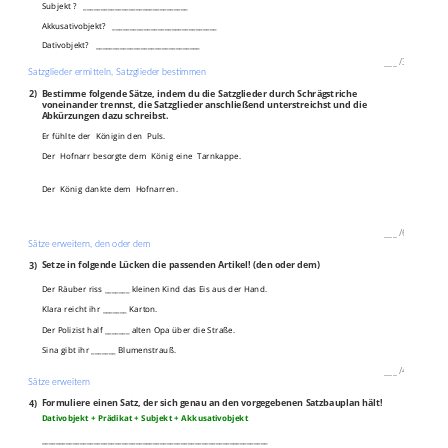
Subjekt ? ______________________________
Akkusativobjekt? ______________________________
Dativobjekt? ______________________________
___
/
3P
Satzglieder ermitteln, Satzglieder bestimmen
2)
Bestimme folgende Sätze, indem du die Satzglieder durch Schrägstriche
voneinander trennst, die Satzglieder anschließend unterstreichst und die
Abkürzungen dazu schreibst.
Er fühlte der Königin den Puls.
Der Hofnarr besorgte dem König eine Tarnkappe.
Der König dankte dem Hofnarren.
___
/
6P
Sätze erweitern, den oder dem
3)
Setze in folgende Lücken die passenden Artikel! (den oder dem)
Der Räuber riss _______ kleinen Kind das Eis aus der Hand.
Klara reicht ihr _______ Karton.
Der Polizist half _______ alten Opa über die Straße.
Sina gibt ihr _______ Blumenstrauß.
___
/
4P
Sätze erweitern
4)
Formuliere einen Satz, der sich genau an den vorgegebenen Satzbauplan hält!
Dativobjekt + Prädikat + Subjekt + Akkusativobjekt
_________________________________________________________________