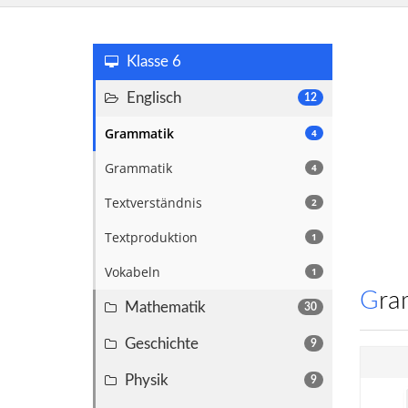
Klasse 6
Englisch
12
Grammatik
4
Grammatik
4
Textverständnis
2
Textproduktion
1
Vokabeln
1
Gr
Mathematik
30
Geschichte
9
Physik
9