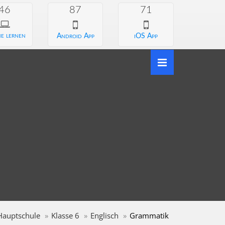
46
87
71
e lernen
Android App
iOS App
Hauptschule
Klasse 6
Englisch
Grammatik