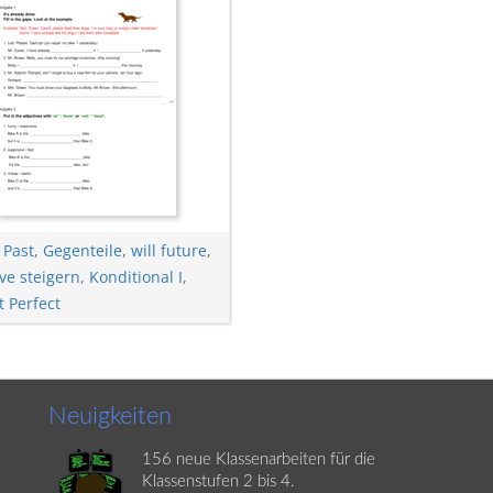
 Past
,
Gegenteile
,
will future
,
ve steigern
,
Konditional I
,
t Perfect
Neuigkeiten
156 neue Klassenarbeiten für die
Klassenstufen 2 bis 4.