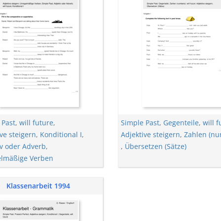
 Past
,
will future
,
Simple Past
,
Gegenteile
,
will 
ve steigern
,
Konditional I
,
Adjektive steigern
,
Zahlen (nu
iv oder Adverb
,
,
Übersetzen (Sätze)
lmäßige Verben
Klassenarbeit 1994