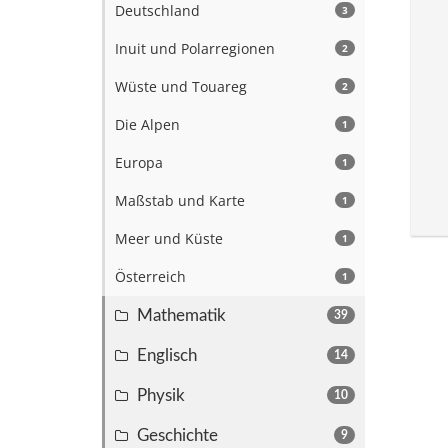
Deutschland
3
Inuit und Polarregionen
2
Wüste und Touareg
2
Die Alpen
1
Europa
1
Maßstab und Karte
1
Meer und Küste
1
Österreich
1
Mathematik
39
Englisch
14
Physik
10
Geschichte
9