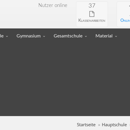
Nutzer online
37
Klassenarbeiten
Onlin
le
Gymnasium
Gesamtschule
Material
Startseite
Hauptschule