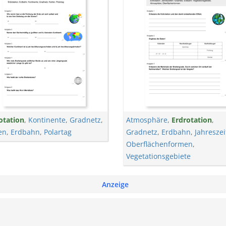
otation
,
Kontinente
,
Gradnetz
,
Atmosphäre
,
Erdrotation
,
en
,
Erdbahn
,
Polartag
Gradnetz
,
Erdbahn
,
Jahresze
Oberflächenformen
,
Vegetationsgebiete
Anzeige