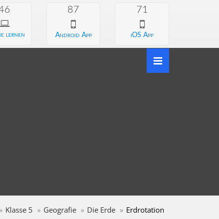
46
87
71
e lernen
Android App
iOS App
Klasse 5
Geografie
Die Erde
Erdrotation