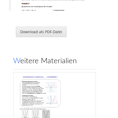
Aufgabe 2
a)
Bestimme den Scheitelpunkt der Parabel!
2
(
)
𝑓
𝑥
=
4
𝑥
+
8
𝑥
+
2
│4 ausklammern
2
1
𝑝
2
(
)
𝑓
𝑥
=
4
(
𝑥
+
2
𝑥
+
)
│quadratische Ergänzung 
(
)
addieren und subtrahieren
2
2
2
2
2
2
1
2
(
)
𝑓
𝑥
=
4
(
𝑥
+
2
𝑥
+
(
)
−
(
)
+
)
│binomische Formel an
wenden
2
2
2
2
(
)
(
)
𝑓
𝑥
=
4
(
𝑥
+
1
−
1
+
0
,
5
)
)
│zusammenfassen u. ausmultiplizieren
2
(
)
(
)
𝑓
𝑥
=
4
𝑥
+
1
−
4
+
2
2
(
)
(
)
𝑓
𝑥
=
4
𝑥
+
1
−
2
Scheitelpunkt ablesen (siehe Erklärung Aufg.1) 
S (
-
1 / 
-
2
)
Download als PDF-Datei
b)
Weise nach, dass der Punkt P (6,2/205,36) auf der Parabel liegt!
Ein Punkt liegt auf einem Graphen, wenn er die Funktionsgleichung erfüllt. Demzufolge sind die durch 
den Punkt gegeben Werte für 
x und y in die Gleichung einzusetzen. Ergeben sich links und rechts des 
Gleichheitszeichens die gleichen Werte, liegt der Punkt auf der Parabel.
2
(
)
Die Funktionsgleichung lautet: 
𝑓
𝑥
=
4
𝑥
+
8
𝑥
−
2
x = 6,2 und y = 205,36
2
205,36 = 4 ∙ 6,2
+ 8 ∙ 6,2 + 2 
205,6 
= 4 ∙ 38,4
4
+ 49,6 
+ 2
205,6 = 153,
7
6 + 49,6 
+ 2
205,36 = 205,36 wahre Aussage 

Der Punkt P liegt auf der Parabel.
c)
Gib die Gleichung der Parabel an, die gegenüber 
𝑓
um eine Einheit nach unten und um zwei Einheiten 
Weitere Materialien
nach links verschoben ist!
Ausgehend 
von der unter a) bestimmten Scheitelpunktform ergibt sich ein neuer Scheitelpunkt               
bei (
-
3 / 
-
4
).
2
2
(
)
(
)
(
)
Somit ergibt sich: 
𝑓
𝑥
=
4
𝑥
+
3
−
4
=
4
𝑥
+
6
𝑥
+
9
−
4
=
4
𝑥
²
+
24
𝑥
+
36
−
4
=
4
𝑥
²
+
24
𝑥
+
32
𝑛𝑒𝑢
Aufgabe 3
Parabel:
Seite 
3
www.Klassenarbeiten
.de
KA *Quadratische Funktionen*
LÖSUNGEN
Kl. 9 Gym. Berlin April
Beim Zeichnen der Skizze sollte der Graph
am Schnittpunkt mit der y
-
Achse beginnen und beim 
Schnittpunkt mit der x
-
Achse enden, da der Ball ja nicht in die Erde eindringt.
a)
Woher weiß man, dass die Person, die den Ball wirft, ca. 1,90 m groß ist?
Der Schnittpunkt mit der y
-
Achse (1,9) ist der A
bwurfpunkt. Man kann also davon ausgehen, dass der 