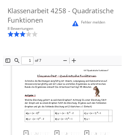
Klassenarbeit
4258
- Quadratische
Funktionen
Fehler melden
8
Bewertung
en
of 7
Toggle
Find
Zoom
Zoom
Sidebar
Out
In
KA *Quadratische Funktionen*
Klassenarbeit 
–
Quadratische Funktionen
Schreibe die Rechnungen sorgfältig mit Ansatz, Lösungsweg und Kommentaren auf. 
Skizzen sind sorgfältig und mit Lineal zu erstellen, Ergebnisse zu unterstreichen. 
Runde die Ergebnisse sinnvoll! Die Arbeitszeit 
beträgt 45 Minuten.
Aufgabe 1
Welche Gleichung gehört zu welchem Graphen? Achtung! Zu einer Gleichung fehlt 
der Graph und zu einem Graphen fehlt die Gleichung. Ergänze auch den fehlenden 
Graphen und gib die fehlende Gleichung an! (1 Kästchen 
≙
1 Einheit)
2
2
2
a)
y = (x 
–
2)
b)
y = 
-
(x 
–
3)
-
2
c)
y = (x + 1)
+ 1
2
2
d)
y = 
-
(x + 1)
-
2
e)
y = (x 
–
2)
+ 1
f)
y = 
1
2
3