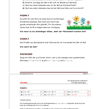
b)
Ermittle, wie lange der Ball in der Luft ist! (Runde auf Zehntel!)
c)
Nach wie vielen Sekunden etwa ist der Ball am höchsten Punkt?
d)
Nach wie vielen Sekunden etwa hat der Ball eine Höhe von 4 m erreicht?
Aufgabe 4
Du willst 
für eine Party an einem See ein rechteckiges 
Grundstück abzäunen. Eine Seite wird durch das 
gerade verlaufende Ufer gebildet. Für die anderen 
Seiten hast du 40 m Absperrband zur Verfügung.
Wie musst du die Seitenlängen wählen, damit der Flächeninhalt maxim
al wird?
Aufgabe 5
Das Produkt aus dem Quadrat einer Zahl und der um 3 verminderten Zahl ist Null.
Wie lautet die Zahl?
Zusatzaufgabe
Zeige mit Hilfe der p
-
q
-
Formel: Sind x
und x
die Lösungen einer quadratischen 
1
2
2
Gleichung 
𝑥
+
𝑝𝑥
+
𝑞
=
0
, so gilt: 
𝑝
=
−
(
𝑥
+
𝑥
)
und 
𝑞
=
𝑥
∙
𝑥
.
1
2
1
2
Seite 
2
www.Klassenarbeiten
.de
KA *Quadratische Funktionen*
LÖSUNGEN
Kl. 9 Gym. Berlin April
Aufgabe 1
2
2
2
a)
y = (x 
–
2)
6
b)
y = 
-
(x 
–
3)
-
2
2
c)
y = (x + 1)
+ 1
4
2
2
2
d)
y = 
-
(x + 1)
-
2
3
e)
y = (x 
–
2)
+ 1
1
f)
y = 
-
(x + 2)
5
Vorgehensweise
:
2
(
)
Die Funktionsgleichungen sind in der Scheitelpunktform 
y
=
x
+
d
+
e
dargestellt. Daher lässt sich 
leicht der Scheitelpunkt mit S (
-
d 
|
e)
ablesen.
Steht vor der Klammer ein Minus, so handelt es sich um eine nach unten geöffnete Parabel.