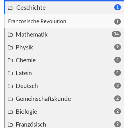
Geschichte
1
Französische Revolution
1
Mathematik
34
Physik
9
Chemie
4
Latein
4
Deutsch
3
Gemeinschaftskunde
2
Biologie
2
Französisch
2