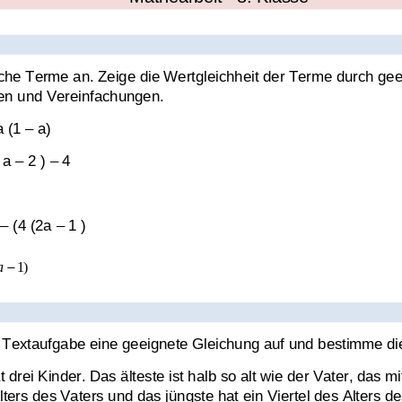
d Gleichungen
iche Terme an. Zeige die Wertgleichheit der Terme durch gee
n und Vereinfachungen.
Klassenarbeit 3802
Klassenarbeit 3787
a (1 
–
a)
 a 
–
2 ) 
–
4
 
–
(4 (2a 
–
1 )
a
−
1
)
r Textaufgabe eine geeignete Gleichung auf und bestimme di
ern auflösen
,
Ausklammern
,
Brüche
,
Gleichungen
,
 drei Kinder. Das älteste ist halb so alt wie der Vater, das mit
ngsmenge bestimmen
,
Ungleichungen
,
Terme
Alters des Vaters und das jüngste hat ein V
iertel des Alters d