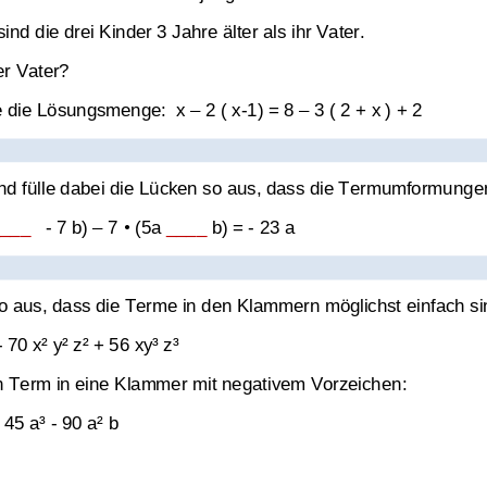
ufgaben
d die drei Kinder 3 Jahre älter als ihr Vater.
der Vater?
Klassenarbeit 3804
 die 
Lösungsmenge:
x 
–
2 ( x
-
1) = 8 
–
3 ( 2 + x ) + 2
nd fülle dabei die Lücken so aus, dass die Termumformung
e
___  
-
7 b) 
–
7 
•
(5a 
____
b) = 
-
23 a
 aus, dass die Terme in den Klammern möglichst einfach si
-
70 x² y² z² + 56 xy³ z³
n Term in eine Klammer 
mit negativem
Vorzeichen
:
Term aufstellen
,
Gleichungen
 45 a³ 
-
90 a² b
lösen
,
Wert des Terms berech
Problem mithilfe einer Gleich