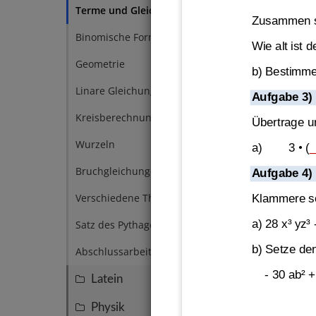
Texta
Terme und Gleichungen
9
Zusammen sin
Binomische Formeln
8
Wie alt ist 
Geometrie
6
b) Bestimme
Linare Gleichungssysteme
5
Aufgabe 3)
Kreisberechnungen
1
Übertrage u
Wurzeln
3
a)        3 
•
(
_
Bruchgleichungen
2
Aufgabe 4)
Verschiedene Themen
Klammere so
2
a) 28 x³ yz³ 
Satz des Pythagoras
1
b
) Setze de
Abschlussarbeit
1
-
30 ab² +
Latein
15
Physik
14