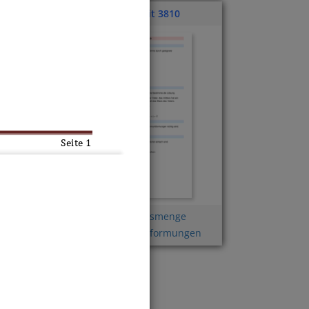
Klassenarbeit 3810
Seite 
1
Gleichungen
,
Lösungsmenge
 und e
bestimmen
,
Termumformungen