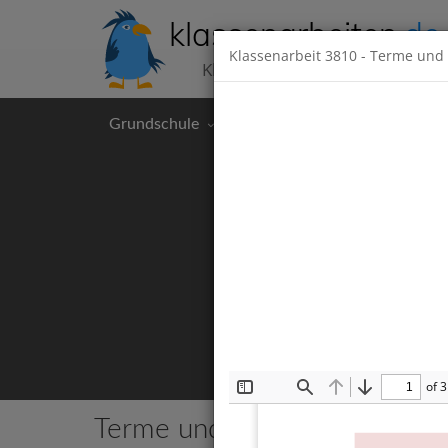
klassenarbeiten
.de
Klassenarbeit
3810
- Terme und 
Klassenarbeiten kostenlos
Grundschule
Hauptschule
Realschul
of 3
Toggle
Find
Previous
Next
Sidebar
Terme und Gleichungen
9 Kla