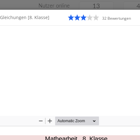
Nutzer online
13
Gleichungen [8. Klasse]
32
Bewertung
en
Klassenarbeiten
Online
e
Gymnasium
Gesamtschule
Material
Zoom
Zoom
Out
In
Startseite
Gymnasium
Kl
ssenarbeiten
Mathearbeit   8
.
Klasse