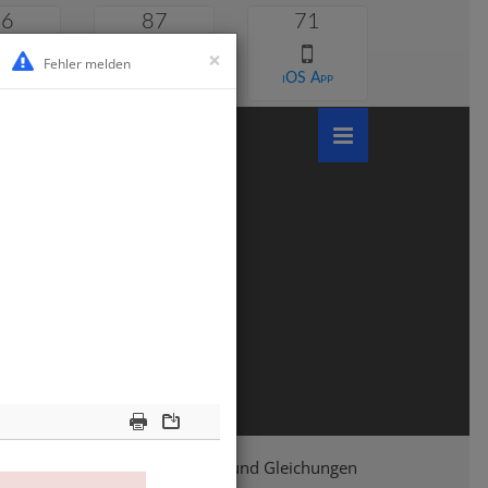
46
87
71
×
Fehler melden
 lernen
Android App
iOS App
Print
Download
asse 8
Mathematik
Terme und Gleichungen