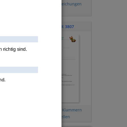
Ausmultiplizieren
,
Gleichungen
aufstellen
Klassenarbeit 3807
n richtig sind.
nd.
Terme vereinfachen
,
Klammern
nen
,
auflösen
,
Term aufstellen
ung