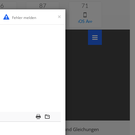
46
87
71
×
Fehler melden
 lernen
Android App
iOS App
Print
Download
asse 8
Mathematik
Terme und Gleichungen