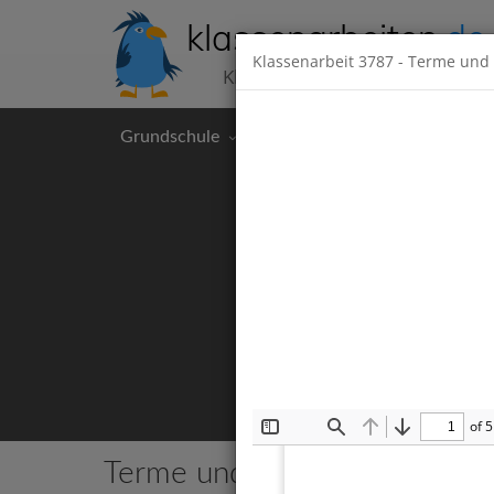
klassenarbeiten
.de
Klassenarbeit
3787
- Terme und 
Klassenarbeiten kostenlos
Grundschule
Hauptschule
Realschul
of 5
Toggle
Find
Previous
Next
Sidebar
Terme und Gleichungen
9 Kla