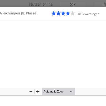
Nutzer online
37
Gleichungen [8. Klasse]
30
Bewertung
en
Klassenarbeiten
Online
e
Gymnasium
Gesamtschule
Material
Zoom
Zoom
Out
In
Startseite
Gymnasium
Kl
ssenarbeiten