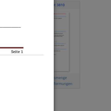
Klassenarbeit 3810
_________
Seite 
1
Gleichungen
,
Lösungsmenge
bestimmen
,
Termumformungen
ro km
 €
 €
men. Sie hat 