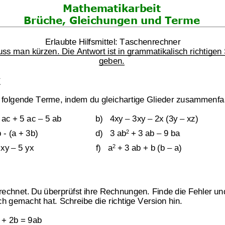
Mathematik
arbeit
Brüche
, Gleichungen
und Terme
d Gleichungen
Erlaubte Hilfsmittel: Taschenrechner
ss man kürzen. Die Antwort ist in grammatikalisch richtigen
Klassenarbeit 3802
Klassenarbeit 3787
geben.
*
 folgende Terme, indem du glei
chartige Glieder 
zusammenfas
ac
+
5
ac
–
5
ab
b)   
4xy
–
3xy
–
2x
(3y
–
xz)
2
b
-
(a
+
3b)
d)   
3
ab
+
3
ab
–
9
ba
2
xy
–
5
yx
f)   
a
+
3
ab
+
b
(b
–
a)
rechnet. Du überprüfst ihre Rechnungen. 
Finde die Fehler und
ch gemacht hat. Schreibe die richtige Version hin.
ern auflösen
,
Ausklammern
,
Brüche
,
Gleichungen
,
ngsmenge bestimmen
,
Ungleichungen
,
Terme
+
2b
=
9ab