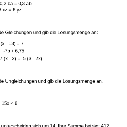
0,2
ba
=
0,3
ab
ufgaben
6
xz
=
6
yz
Klassenarbeit 3804
de Gleichungen und gib die Lösungsmenge an:
 (x 
-
13) = 7
  
-
7b
+ 6,75
7 (x 
-
2) = 
-
5 (3 
-
2x) 
de Ungleichungen und gib die Lösungsmenge an.
-
15x
<
8
Term aufstellen
,
Gleichungen
lösen
,
Wert des Terms berech
Problem mithilfe einer Gleich
 unterscheiden sich um 14. Ihre Summe beträgt 412. 