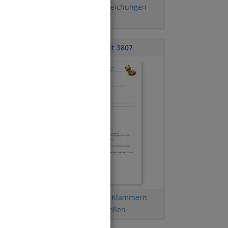
Ausmultiplizieren
,
Gleichungen
aufstellen
Klassenarbeit 3807
Terme vereinfachen
,
Klammern
nen
,
auflösen
,
Term aufstellen
ung