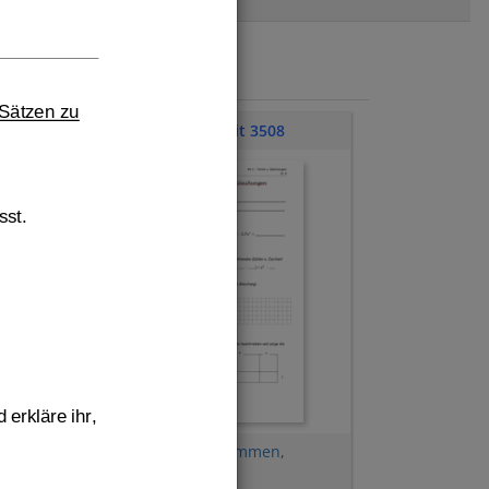
 Sätzen zu 
Klassenarbeit 3508
st.
 erkläre ihr, 
Lösungsmenge bestimmen
,
Binomische Formeln
,