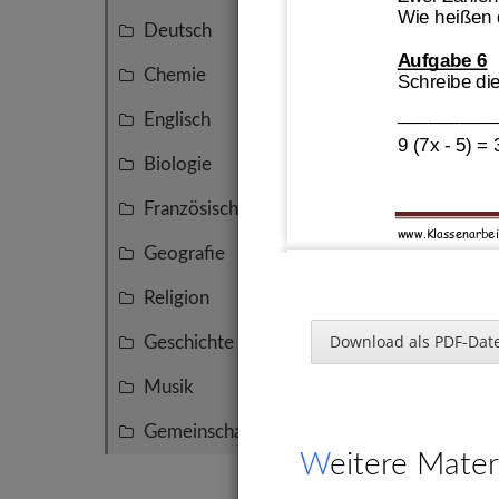
Wie heißen 
Deutsch
10
Aufgabe 6
Chemie
8
Schreibe di
_________
Englisch
7
9
(7x
-
5) =
Biologie
6
Französisch
6
www.Klassenarbei
Geografie
6
Religion
5
Aufgabe 7
Download als PDF-Date
Geschichte
4
Musik
2
RentYourC
VeryEasyR
Gemeinschaftskunde
2
Weitere Mater
Frau Reinhei