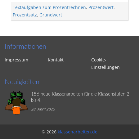
Textaufgaben zum Prozentrechnen
,
Prozentwert
,
Prozentsatz
,
Grundwert
Informationen
Impressum
Kontakt
Cookie-
Einstellungen
Neuigkeiten
156 neue Klassenarbeiten für die Klassenstufen 2
bis 4.
28. April 2025
© 2026
klassenarbeiten.de