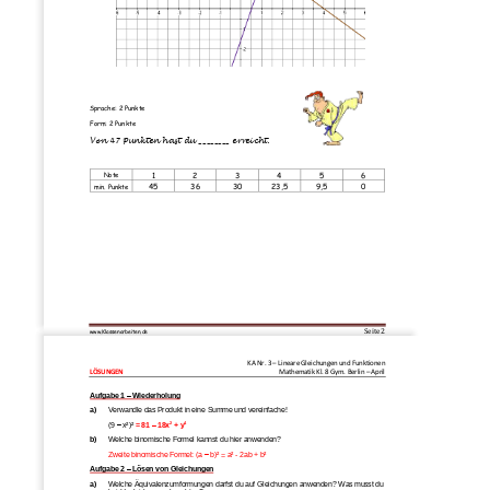
Sprache: 2 Punkte
Form: 2 Punkte
Von 47 Punkten hast du ________ erreicht.
1
2
3
4
5
6
Note
45
36
30
23,5
9,5
0
min. Punkte
Seite 
2
www.Klassenarbeiten
.de
KA Nr. 3 
–
Lineare Gleichungen u
nd
Funktionen
LÖSUNGEN
Mathematik Kl. 8 Gym. Berlin 
–
Apr
il
Aufgabe 1 
–
Wiederholung
a)
Verwandle das Produkt in eine Summe und vereinfache!
2
4
(9 
–
x²)²
= 81 
–
18x
+ y
b)
Welche binomische Formel kannst du hier anwenden?
Zweite binomische Formel
:
(a 
–
b)² = a² 
-
2ab + b²
Aufgabe 2 
–
Lösen von Gleichungen
a)
Welche Äquivalenzumformungen darfst du auf Gleichungen anwenden? Was musst du 