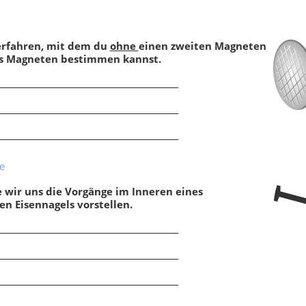
erfahren, mit dem du
ohne
einen zweiten Magneten
es Magneten bestimmen kannst.
____________________________________________
____________________________________________
____________________________________________
tisierbarkeit
,
Anziehung und
Anziehung und Abstoßung
,
e
ßung
,
Feldlinien
,
Kompass
,
Feldlinien
,
Kompass
,
ntarmagnete
,
Nordpol und
Elementarmagnete
,
Magnetfel
e wir uns die Vorgänge im Inneren eines
l
Erde
en Eisennagels vorstellen.
____________________________________________
____________________________________________
Neuigkeiten
____________________________________________
156 neue Klassenarbeiten für die