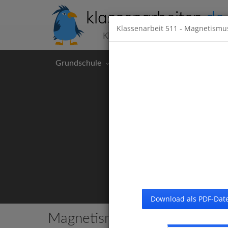
klassenarbeiten
.de
Klassenarbeit
511
- Magnetismu
Klassenarbeiten kostenlos
Grundschule
Hauptschule
Realschul
Download als PDF-Date
Magnetismus
6 Klassenarbeiten