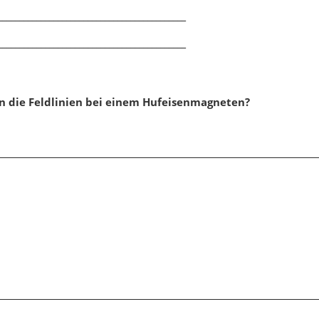
gnetisierung
,
Kompass
,
Entmagnetisierung
,
Kompass
,
____________________________________________
ntarmagnete
Elementarmagnete
____________________________________________
n die Feldlinien bei einem Hufeisenmagneten?
Klassenarbeit 1464
Klassenarbeit 511