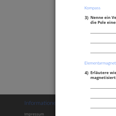
Kompass
3)
Nenne ein V
die Pole ein
________________
________________
________________
Magne
Elementarmagnet
Absto
Eleme
4)
Erläutere wi
Südpo
magnetisiert
________________
________________
Informationen
________________
Impressum
Kontakt
Cookie-