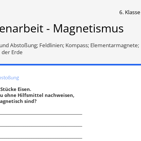
6. Klasse
smus
senarbeit - Magnetismus
Klassenarbeit 478
Klassenarbeit 447
und Abstoßung; Feldlinien; Kompass; Elementarmagnete;
 der Erde
bstoßung
Stücke Eisen.
u ohne Hilfsmittel nachweisen,
agnetisch sind?
____________________________________________
____________________________________________
tisierbarkeit
,
Anziehung und
Magnetisierbarkeit
,
Anziehung
____________________________________________
ßung
,
Feldlinien
,
Abstoßung
,
Feldlinien
,