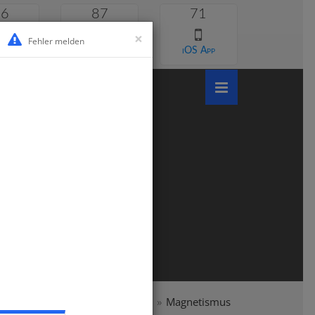
46
87
71
×
Fehler melden
 lernen
Android App
iOS App
ymnasium
Klasse 6
Physik
Magnetismus