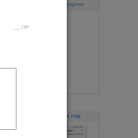
Kompass
,
Elementarmagnete
___
/
7P
Klassenarbeit 1730