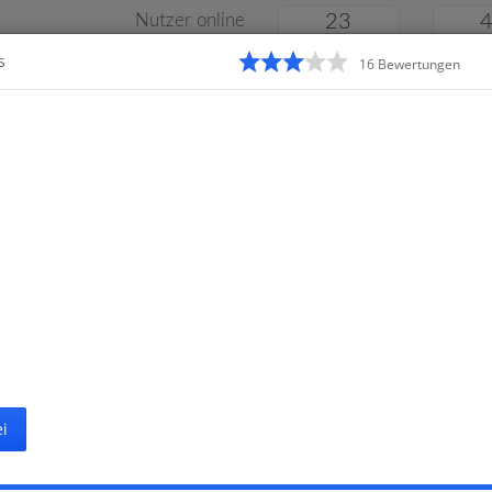
Nutzer online
23
s
16
Bewertung
en
Klassenarbeiten
Online
e
Gymnasium
Gesamtschule
Material
i
Startseite
G