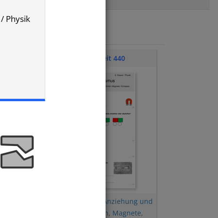
 / Physik
Klassenarbeit 440
 und
Magnetisierbarkeit
,
Anziehung und
Abstoßung
,
Feldlinien
,
Magnete
,