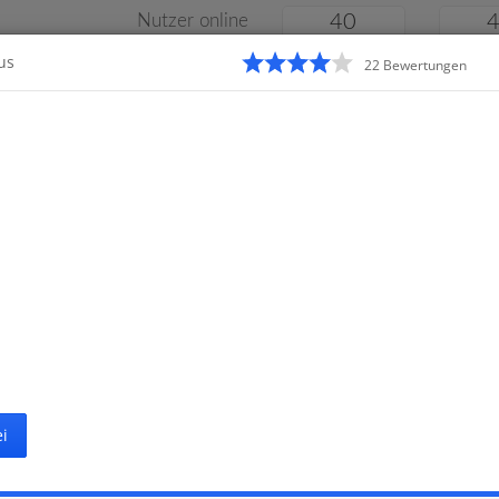
Nutzer online
40
us
22
Bewertung
en
Klassenarbeiten
Online
e
Gymnasium
Gesamtschule
Material
i
Startseite
G