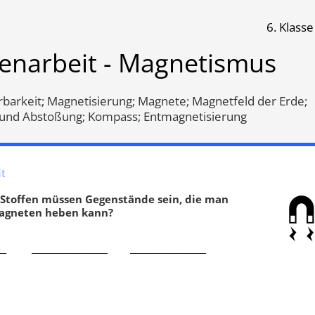
6. Klasse
smus
senarbeit - Magnetismus
Klassenarbeit 478
Klassenarbeit 447
rbarkeit; Magnetisierung; Magnete; Magnetfeld der Erde;
und Abstoßung; Kompass; Entmagnetisierung
t
Stoffen müssen Gegenstände sein, die man
agneten heben kann?
_____ __________________ __________________
tisierbarkeit
,
Anziehung und
Magnetisierbarkeit
,
Anziehung
ßung
,
Feldlinien
,
Abstoßung
,
Feldlinien
,