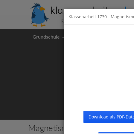
klassenarbeiten
.de
Klassenarbeit
1730
- Magnetism
Klassenarbeiten kostenlos
Grundschule
Hauptschule
Realschul
Download als PDF-Date
Magnetismus
6 Klassenarbeiten