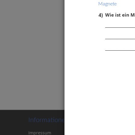
Magnete
4)
Wie ist ein 
________________
________________
________________
Magne
Absto
Eleme
Südpo
Informationen
Impressum
Kontakt
Cookie-