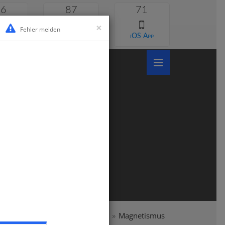
46
87
71
×
Fehler melden
 lernen
Android App
iOS App
ymnasium
Klasse 6
Physik
Magnetismus