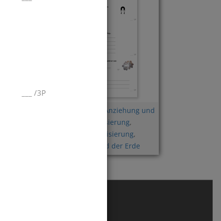
___
/
3P
Magnetisierbarkeit
,
Anziehung und
Abstoßung
,
Magnetisierung
,
d der
Magnete
,
Entmagnetisierung
,
Kompass
,
Magnetfeld der Erde