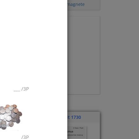
Kompass
,
Elementarmagnete
___
/
3P
Klassenarbeit 1730
___
/
3P