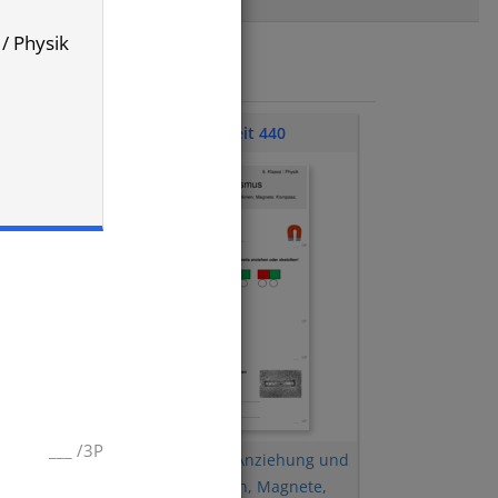
 / Physik
Klassenarbeit 440
___
/
3P
 und
Magnetisierbarkeit
,
Anziehung und
Abstoßung
,
Feldlinien
,
Magnete
,