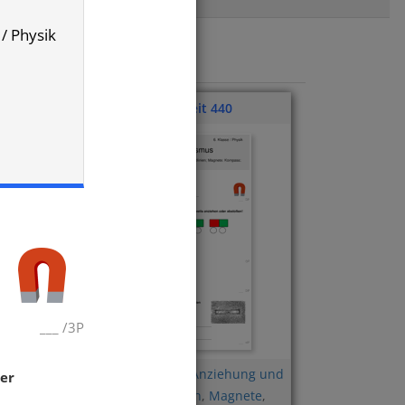
 / Physik
Klassenarbeit 440
___
/
3P
 und
Magnetisierbarkeit
,
Anziehung und
er
Abstoßung
,
Feldlinien
,
Magnete
,