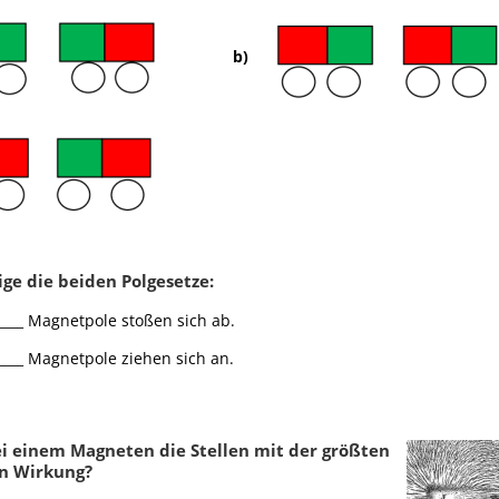
gnetisierung
,
Kompass
,
Entmagnetisierung
,
Kompass
,
ntarmagnete
Elementarmagnete
b)
ige die beiden Polgesetze:
_____ Magnetpole stoßen sich ab.
_____ Magnetpole ziehen sich an.
Klassenarbeit 1464
Klassenarbeit 511
i einem Magneten die Stellen mit der größten
n Wirkung?