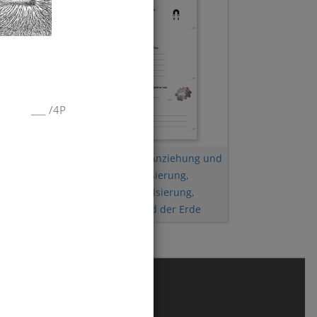
___
/
4P
Magnetisierbarkeit
,
Anziehung und
Abstoßung
,
Magnetisierung
,
d der
Magnete
,
Entmagnetisierung
,
Kompass
,
Magnetfeld der Erde