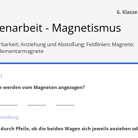
6. Klasse
smus
senarbeit - Magnetismus
Klassenarbeit 478
Klassenarbeit 447
rbarkeit; Anziehung und Abstoßung; Feldlinien; Magnete;
Elementarmagnete
t
fe werden vom Magneten angezogen?
_________ __________ __________
bstoßung
tisierbarkeit
,
Anziehung und
Magnetisierbarkeit
,
Anziehung
durch Pfeile, ob die beiden Wagen sich jeweils anziehen od
ßung
,
Feldlinien
,
Abstoßung
,
Feldlinien
,