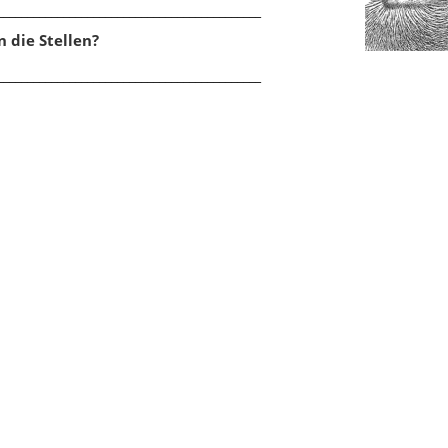
____________________________________________
 die Stellen?
____________________________________________
tisierbarkeit
,
Anziehung und
Anziehung und Abstoßung
,
ßung
,
Feldlinien
,
Kompass
,
Feldlinien
,
Kompass
,
ntarmagnete
,
Nordpol und
Elementarmagnete
,
Magnetfel
l
Erde
Neuigkeiten
156 neue Klassenarbeiten für die