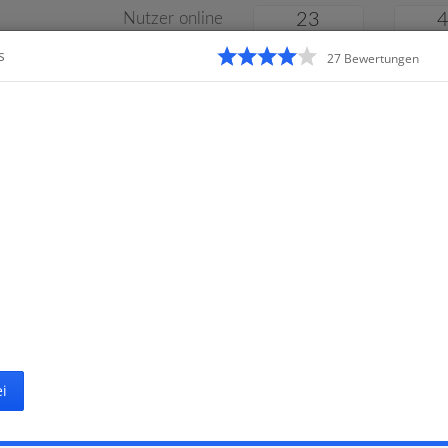
Nutzer online
23
s
27
Bewertung
en
Klassenarbeiten
Online
e
Gymnasium
Gesamtschule
Material
i
Startseite
G