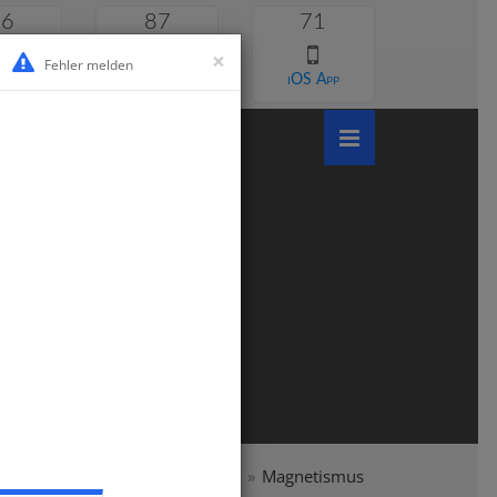
46
87
71
×
Fehler melden
 lernen
Android App
iOS App
ymnasium
Klasse 6
Physik
Magnetismus