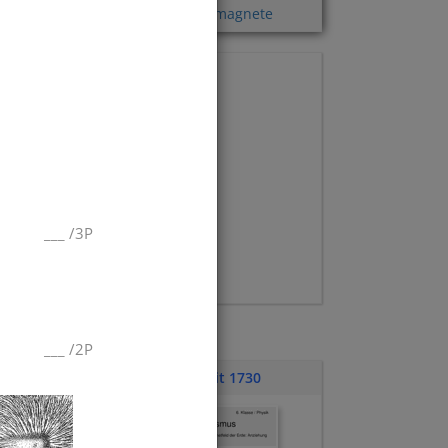
Kompass
,
Elementarmagnete
___
/
3P
___
/
2P
Klassenarbeit 1730