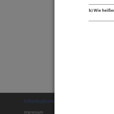
________________
b) Wie heißen
________________
Magne
Absto
Eleme
Südpo
Informationen
Impressum
Kontakt
Cookie-