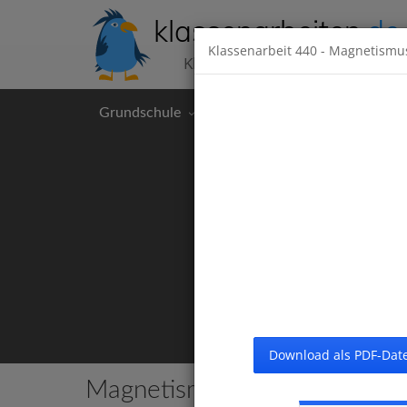
klassenarbeiten
.de
Klassenarbeit
440
- Magnetismu
Klassenarbeiten kostenlos
Grundschule
Hauptschule
Realschul
Download als PDF-Date
Magnetismus
6 Klassenarbeiten