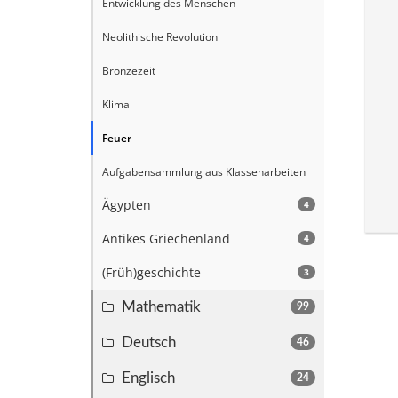
Entwicklung des Menschen
Neolithische Revolution
Bronzezeit
Klima
Feuer
Aufgabensammlung aus Klassenarbeiten
Ägypten
4
Antikes Griechenland
4
(Früh)geschichte
3
Mathematik
99
Deutsch
46
Englisch
24