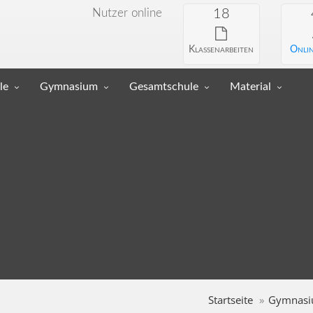
Nutzer online
18
Klassenarbeiten
Onlin
le
Gymnasium
Gesamtschule
Material
Startseite
Gymnas