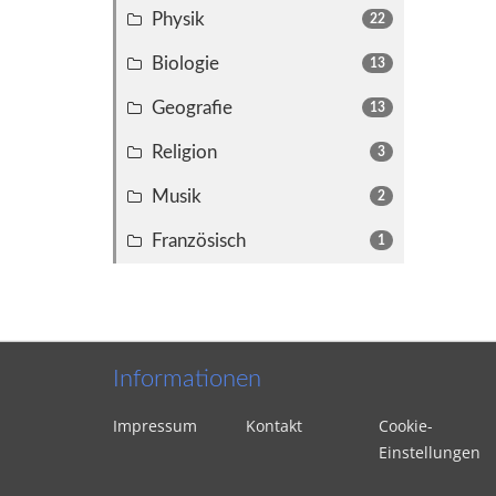
Physik
22
Biologie
13
Geografie
13
Religion
3
Musik
2
Französisch
1
Informationen
Impressum
Kontakt
Cookie-
Einstellungen