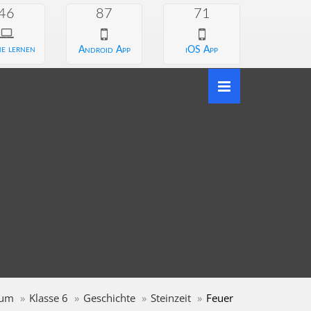
46
87
71
e lernen
Android App
iOS App
ium
Klasse 6
Geschichte
Steinzeit
Feuer