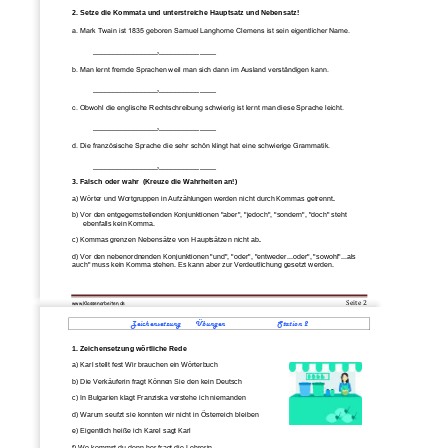
2. 
Setze die Komma
ta
und unterstreiche Hauptsatz und Nebensatz! 
a. Mark Twain ist 1835 geboren Samuel Langhorne Clemen
s ist sein eigentlicher Name. 
________________,______________
b. Man lernt fremde Sprachen weil man sich dann im Ausland verständigen kann. 
________________,______________
c. Obwohl die englische Rechtschreibung schwierig ist lernt man diese Sprache lei
cht. 
________________,______________
d. Die französische Sprache die sehr schön klingt hat eine schwierige Grammatik. 
________________,______________
3. 
Falsch oder wahr 
(Kreuze die Wahrheiten an!)
a) Wörter und Wortgruppen in Aufzählungen werden nich
t durch Kommas getrennt
. 
b) Vor den entgegemstellenden Konjunktionen "aber", "jedoch", "sondern", "doch" steht 
ebenfalls kein Komma. 
c) Kommas grenzen Nebensätze von Hauptsätze
n
nicht ab
. 
d) Vor den nebenordnenden Konjunktionen "und", "oder", "entwed
er...oder", "sowohl"...als 
auch" muss kein Komma stehen. Es kann aber zur Verdeutlichung gesetzt werden.
Seite 
2
www.Klassenarbeiten
.d
e
Zeichen
setzung       Übungen                         Station 
2
1. 
Zeichensetzung wörtliche Rede
a) Karl stellt fest Wir brauchen ein Wörterbuch
b) D
ie
Verkäufer
in
fragt Können Sie den kein Deutsch
c) In Bulgarien klagt Franziska verstehe ich nieman
den 
d) Warum seufzt sie konnten wir nicht in Österreich bleiben 
e) Eigentlich heiße ich Karel sagt Karl
f) Wo kommst du denn her fragt die Lehrerin