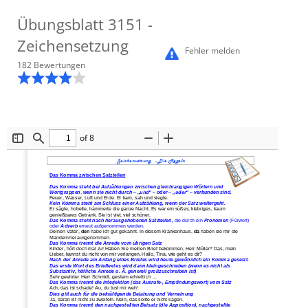
Übungsblatt
3151
-
Zeichensetzung
Fehler melden
182
Bewertung
en
of 8
Toggle
Find
Zoom
Zoom
Sidebar
Out
In
Zeichen
setzung   
-
Die Regeln
Das Komma zwischen Satzteilen
Das Komma steht bei Aufzählungen zwischen gleichrangigen Wörtern und 
Wortgruppen
, 
wenn sie nicht durch 
–
„und“ 
–
oder 
–
„oder“ 
–
verbunden sind.
Feuer, Wasser, Luft
und Erde. Er kam, sah und siegte.
Kein Komma steht am Schluss einer Aufzählung, wenn der Satz weitergeht.
Er sägte, hobelte, hämmerte die ganze Nacht. Es war ein süßes, klebriges, kaum 
genießbares Getränk. Sie ist viel, viel schöner.
Das Komma steht nach 
herausgehobenen Satzteilen
, 
die durch ein 
Pronomen 
(Fürwort) 
oder 
Adverb 
erneut aufgenommen werden.
Deinen Vater, 
den 
habe ich gut gekannt. In diesem Krankenhaus, 
da 
haben sie mir die 
Mandeln herausgenommen.
Das Komma trennt die Anrede vom übrigen Satz
Kin
der, hört doch mal zu! Haben Sie meinen Brief bekommen, Herr Müller? Das, mein 
Lieber, kannst du nicht von mir verlangen. Hallo, Tina, wie geht es dir?
Nach der Anrede am Anfang eines Briefes wird heute gewöhnlich ein Komma gesetzt. 
Das erste Wort des Bri
eftextes wird dann kleingeschrieben (wenn es nicht als 
Substantiv, höfliche Anrede o. Ä. generell großzuschreiben ist)
Sehr geehrter Herr Schmidt, gestern erhielt ich ...
Das Komma trennt die Interjektion (das Ausrufe
-
, Empfindungswort) vom Satz
Ach, das i
st schade! Au, du tust mir weh!
Dies gilt auch für die bekräftigende Bejahung und Verneinung
Ja, daran ist nicht zu zweifeln. Nein, das sollte er nicht sagen.
Das Komma trennt den nachgestellten Beisatz (die Apposition), nachgestellte 