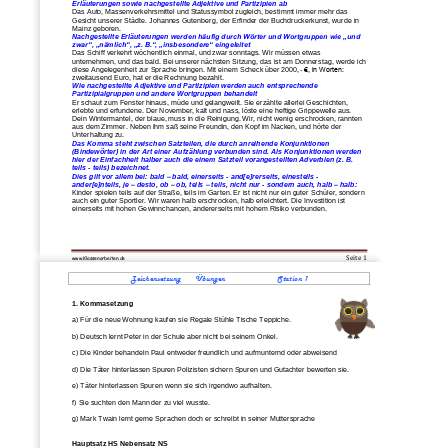
Erläuterungen sowie n
achgestellte Adjektive und Partizipien ab
Das Auto, Massenverkehrsmittel und Statussymbol zugleich, bestimmt immer mehr das 
Gesicht unserer Städte. Johannes Gutenberg, der Erfinder der Buchdruckerkunst, wurde in 
Mainz geboren.
Nachgestellte Erläuterungen w
erden häufig durch Wörter und Wortgruppen wie „und 
zwar“, „nämlich“, „z. B.“, „insbesondere“ eingeleitet
Das Schiff verkehrt wöchentlich einmal, und zwar sonntags. Wir müssen etwas 
unternehmen, und das bald. Bei unserer nächsten Sitzung, das ist am Donners
tag, werde ich 
diese Angelegenheit zur Sprache bringen. Mit einem Scheck über 2000,
-
€, in Worten: 
zweitausend Euro, hat er die Rechnung bezahlt.
Wie nachgestellte Adjektive und Partizipien werden auch entsprechende 
Partizipialgruppen und andere Wortgruppe
n behandelt
Er schaut zum Fenster hinaus, müde und gelangweilt. Sie erzählte allerlei Geschichten, 
erlebte und erfundene.
Der November, kalt und nass, löste eine heftige Grippewelle aus. 
Dein Wintermantel, der blaue, muss in die Reinigung. Wir, nicht wenig 
erschrocken, rannten 
aus dem Zimmer. Neben ihm saß seine Freundin, den Kopf im Nacken, und hörte der 
Unterhaltung zu.
Das Komma steht zwischen Satzteilen, die durch anreihende Konjunktionen 
(Bindewörter) in der Art einer Aufzählung verbunden sind. Als Konj
unktionen werden 
hier der Einfachheit halber auch die einem Satzteil vorangestellten Adverbien (z. B. 
teils 
-
teils) bezeichnet.
Dies gilt vor allem bei: bald 
–
bald, einerseits 
-
and[e]rerseits, einesteils 
-
ander[e]nteils, je 
–
desto, ob 
–
ob, teils 
–
te
ils, nicht nur 
-
sondern auch, halb 
–
halb:
Kinder spielen teils auf der Straße, teils im Garten. Er ist nicht nur ein guter Schüler, sondern 
auch ein guter Sportler. Wir waren halb erschrocken, halb erleichtert. Die Investition ist 
einerseits mit hohen Ge
winnchancen, andererseits mit hohem Risiko verbunden.
Seite 
1
www.Klassenarbeiten
.d
e
Zeichen
setzung       Übungen                         Station 1
1. 
Kommasetzung 
a) Für die neue Wohnung kaufen sie Regale 
Stühle 
Tische 
Teppiche
.
b) Deutsch lernt Peter in der Schule aber nicht b
ei seinem Onkel.
c) Die Kinder behandeln Paul entweder freundlich und aufmunternd oder abweisend
d) Die Täter hinterlassen Spuren Polizisten sichern Spuren und Gutachter bewerten sie.
e) Täter hinterlassen Spuren wenn sie sich irgendwo aufhalten.
f) Sie su
chten den Mann der zu viel wusste.
g) Mark Twain lernt gerne Sprachen doch er schreibt in seiner Muttersprache
Hauptsatz HS Nebensatz NS 