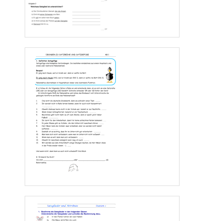
Ich glaube nicht dass es morgen schneit.
Niemand hätte gedacht dass Ina ihre Bluse selbst genäht hat. 
Ich gehe nicht zur Tanzstunde weil ich keine Lust habe.
Ich klettere über die Mauer und du gehst durch die Tür.
Ich besuche dich wenn ich Z
eit habe.
Setze die Satzzeichen richtig ein!
Die einen bestellten Cola die anderen meinten dass sie lieber einen Kaffe tränken. 
Die Musiker waren sehr unkonzentriert achteten kaum auf den Dirigenten sondern spielten 
einfach los. 
Menschen sind freundl
ich oder unfreundlich fordernd oder nachsichtig umgänglich oder 
ablehnend und verschlossen. 
Als ich einmal beim Essen war sah ich dass viele Schüler die vor Geschäften stehen blieben 
ein Handy hatten. 
Ich weiß dass Lernen die Begeisterung der Schüler d
ie lieber draußen in der Sonne Ball 
spielen wollen nicht gerade anregt. 
Marion meine Schwester hat endlich eine Wohnung gefunden die ihr auch wirklich gefällt. 
Dieter war wieder einmal beim Stehlen erwischt worden als er davonrennen wollte versperrte 
i
hm der Detektiv die Tür. 
Asterix der klügste Krieger im Dorf hat als besten Freund Obelix der als Kind in den 
Zaubertrank gefallen war. 
Ich habe sagte die Ameise gute Ratschläge gegeben. 
Ich gehe zu meiner Oma weil ich Geld für ein Computerspiel bra
uche das ich gerne hätte das 
ich mir aber bisher nicht leisten konnte. 
Seite 
4
www.Klassenarbeiten
.d
e